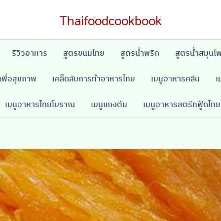
Thaifoodcookbook
รีวิวอาหาร
สูตรขนมไทย
สูตรน้ำพริก
สูตรน้ำสมุนไ
พื่อสุขภาพ
เคล็ดลับการทำอาหารไทย
เมนูอาหารคลีน
เ
เมนูอาหารไทยโบราณ
เมนูแกงต้ม
เมนูอาหารสตรีทฟู้ดไทย