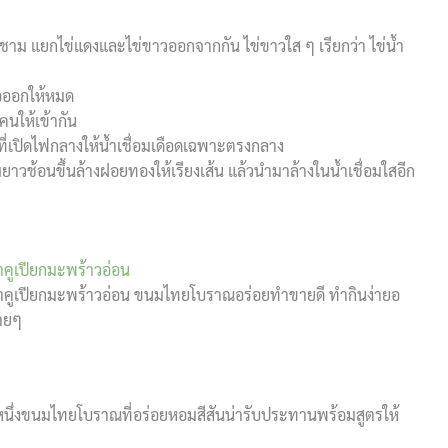
ส่ชาม แยกไข่แดงและไข่ขาวออกจากกัน ไข่ขาวใส ๆ เรียกว่า ไข่น้ำ
่อออกให้หมด
คนให้เข้ากัน
ที่เปิดไฟกลางให้น้ำเชื่อมเดือดเฉพาะตรงกลาง
าวช้อนขึ้นล้างฝอยทองให้เรียงเส้น แล้วนำมาล้างในน้ำเชื่อมใสอีก
าคูเปียกมะพร้าวอ่อน
สาคูเปียกมะพร้าวอ่อน ขนมไทยโบราณอร่อยทำขายดี ทำกินง่ายอ
่ายๆ
กหนึ่งขนมไทยโบราณที่อร่อยหอมสีสันน่ารับประทานพร้อมสูตรให้