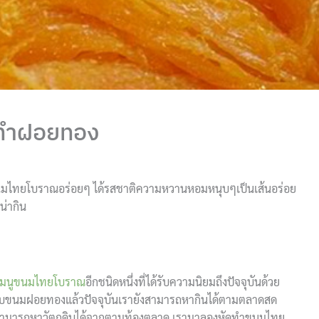
รทำฝอยทอง
มไทยโบราณอร่อยๆ ได้รสชาติความหวานหอมหนุบๆเป็นเส้นอร่อย
่ากิน
เมนูขนมไทยโบราณ
อีกชนิดหนึ่งที่ได้รับความนิยมถึงปัจจุบันด้วย
ับขนมฝอยทองแล้วปัจจุบันเรายังสามารถหากินได้ตามตลาดสด
ากสามารถหาวัตถุดิบได้จากตามท้องตลาด เรามาลองหัดทำขนมไทย