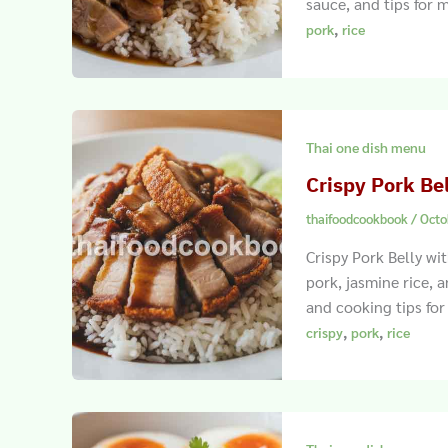
sauce, and tips for 
,
pork
rice
Thai one dish menu
Crispy Pork Be
thaifoodcookbook
/
Octo
Crispy Pork Belly wi
pork, jasmine rice, 
and cooking tips fo
,
,
crispy
pork
rice