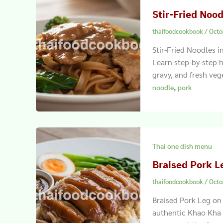
Stir-Fried Noo
thaifoodcookbook
/
Octo
Stir-Fried Noodles i
Learn step-by-step h
gravy, and fresh veg
,
noodle
pork
Thai one dish menu
Braised Pork L
thaifoodcookbook
/
Octo
Braised Pork Leg on 
authentic Khao Kha 