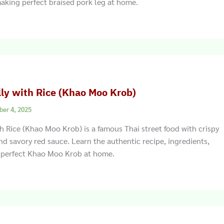
making perfect braised pork leg at home.
lly with Rice (Khao Moo Krob)
ber 4, 2025
th Rice (Khao Moo Krob) is a famous Thai street food with crispy
and savory red sauce. Learn the authentic recipe, ingredients,
r perfect Khao Moo Krob at home.