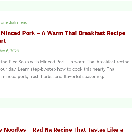
 one dish menu
 Minced Pork – A Warm Thai Breakfast Recipe
art
ber 6, 2025
ting Rice Soup with Minced Pork – a warm Thai breakfast recipe
 your day. Learn step-by-step how to cook this hearty Thai
 minced pork, fresh herbs, and flavorful seasoning.
y Noodles – Rad Na Recipe That Tastes Like a