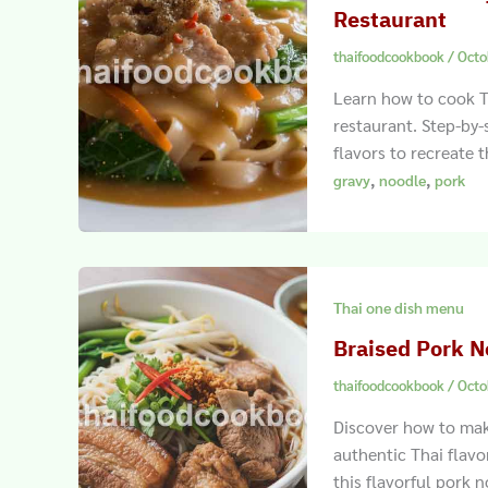
Restaurant
thaifoodcookbook
/
Octo
Learn how to cook T
restaurant. Step-by-
flavors to recreate 
,
,
gravy
noodle
pork
Thai one dish menu
Braised Pork N
thaifoodcookbook
/
Octo
Discover how to mak
authentic Thai flavo
this flavorful pork 