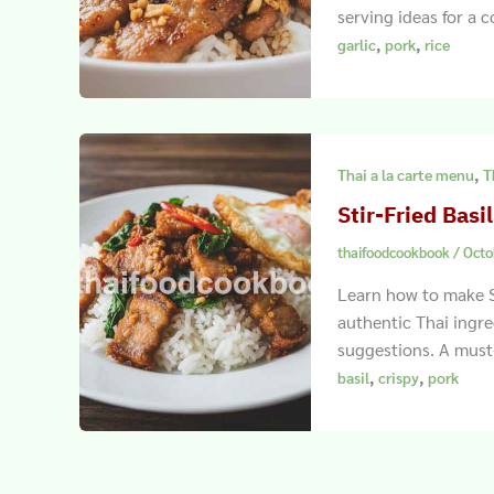
serving ideas for a 
,
,
garlic
pork
rice
,
Thai a la carte menu
T
Stir-Fried Bas
thaifoodcookbook
/
Octo
Learn how to make S
authentic Thai ingre
suggestions. A must
,
,
basil
crispy
pork