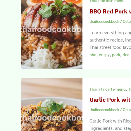
Thai one dish menu
BBQ Red Pork 
thaifoodcookbook
/
Octo
Learn everything ab
authentic recipe, in
Thai street food fav
,
,
,
bbq
crispy
pork
rice
,
Thai a la carte menu
T
Garlic Pork wi
thaifoodcookbook
/
Octo
Garlic Pork with Ric
ingredients, and ste