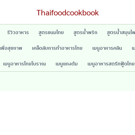
Thaifoodcookbook
รีวิวอาหาร
สูตรขนมไทย
สูตรน้ำพริก
สูตรน้ำสมุนไ
พื่อสุขภาพ
เคล็ดลับการทำอาหารไทย
เมนูอาหารคลีน
เ
เมนูอาหารไทยโบราณ
เมนูแกงต้ม
เมนูอาหารสตรีทฟู้ดไทย