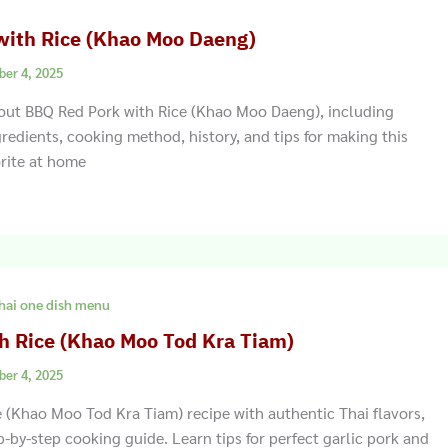
with Rice (Khao Moo Daeng)
ber 4, 2025
out BBQ Red Pork with Rice (Khao Moo Daeng), including
gredients, cooking method, history, and tips for making this
orite at home
hai one dish menu
th Rice (Khao Moo Tod Kra Tiam)
ber 4, 2025
e (Khao Moo Tod Kra Tiam) recipe with authentic Thai flavors,
p-by-step cooking guide. Learn tips for perfect garlic pork and