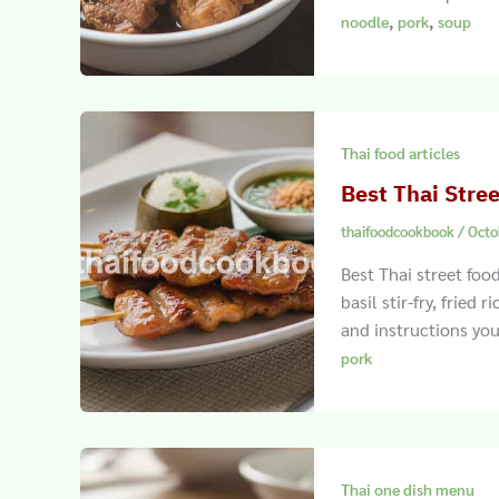
,
,
noodle
pork
soup
Thai food articles
Best Thai Stre
thaifoodcookbook
/
Octo
Best Thai street foo
basil stir-fry, fried
and instructions you
pork
Thai one dish menu