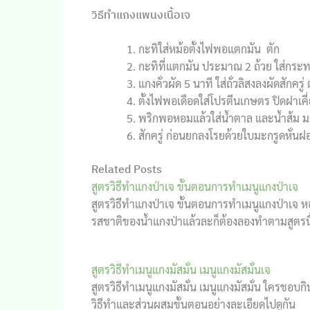
วิธีทำแกงแพนงเนื้อเจ
กะทิใส่หม้อตั้งไฟพอแตกมัน ตัก
กะทิที่แตกมัน ประมาณ 2 ถ้วย ใส่กระทะ
แกงคั่วผัด 5 นาที ใส่ถั่วลิสงลงผัดสักครู
ตั้งไฟพอเดือดใส่โปรตีนเกษตร ปิดฝาเคี
พริกพอหอมแล้วใส่น้ำตาล และน้ำส้ม ม
สักครู่ ก่อนยกลงโรยด้วยใบมะกรูดหั่นฝ
Related Posts
สูตรวิธีทำแกงป่าเจ ขั้นตอนการทำเมนูแกงป่าเจ
สูตรวิธีทำแกงป่าเจ ขั้นตอนการทำเมนูแกงป่าเจ 
รสชาติของน้ำแกงป่าแล้วละก็ต้องลองทำตามสูตรนี
สูตรวิธีทำเมนูแกงมัสมั่น เมนูแกงมัสมั่นเจ
สูตรวิธีทำเมนูแกงมัสมั่น เมนูแกงมัสมั่น ใครชอ
วิธีทำและส่วนผสมขั้นตอนอย่างละเอียดไปดูกัน