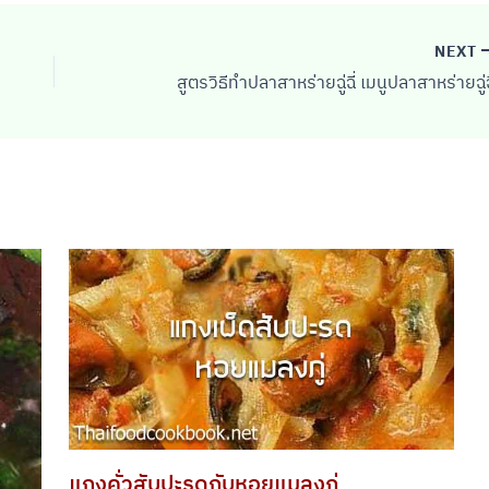
NEXT
สูตรวิธีทำปลาสาหร่ายฉู่ฉี่ เมนูปลาสาหร่ายฉู่ฉี
แกงคั่วสับปะรดกับหอยแมลงภู่