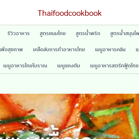
Thaifoodcookbook
รีวิวอาหาร
สูตรขนมไทย
สูตรน้ำพริก
สูตรน้ำสมุนไ
พื่อสุขภาพ
เคล็ดลับการทำอาหารไทย
เมนูอาหารคลีน
เ
เมนูอาหารไทยโบราณ
เมนูแกงต้ม
เมนูอาหารสตรีทฟู้ดไทย