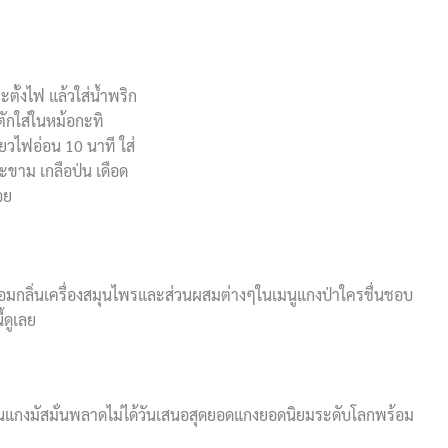
ตั้งไฟ แล้วใส่น้ำพริก
่ ตักใส่ในหม้อกะทิ
่ยวไฟอ่อน 10 นาที ใส่
ะขาม เกลือป่น เดือด
อย
หอมกลิ่นเครื่องสมุนไพรและส่วนผสมต่างๆในเมนูแกงป่าใครชื่นชอบ
้ดูเลย
บกินแกงมัสมั่นพลาดไม่ได้วันเสนอสุดยอดแกงยอดนิยมระดับโลกพร้อม