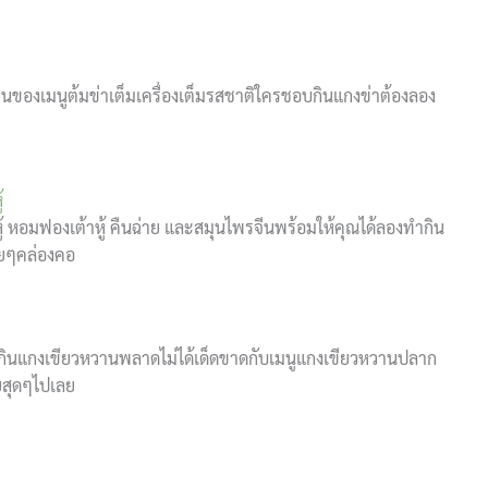
จ้านของเมนูต้มข่าเต็มเครื่องเต็มรสชาติใครชอบกินแกงข่าต้องลอง
้
หู้ หอมฟองเต้าหู้ คืนฉ่าย และสมุนไพรจีนพร้อมให้คุณได้ลองทำกิน
อยๆคล่องคอ
กินแกงเขียวหวานพลาดไม่ได้เด็ดขาดกับเมนูแกงเขียวหวานปลาก
ยสุดๆไปเลย