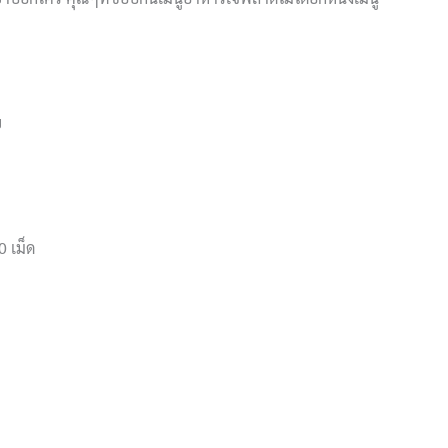
ย
0 เม็ด