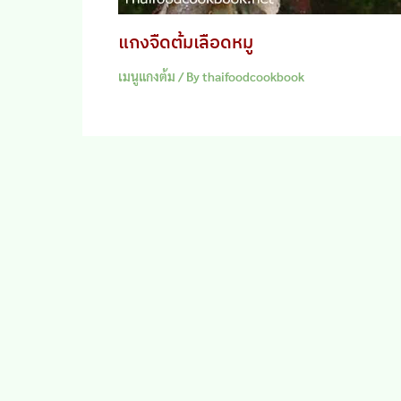
แกงจืดต้มเลือดหมู
เมนูแกงต้ม
/ By
thaifoodcookbook