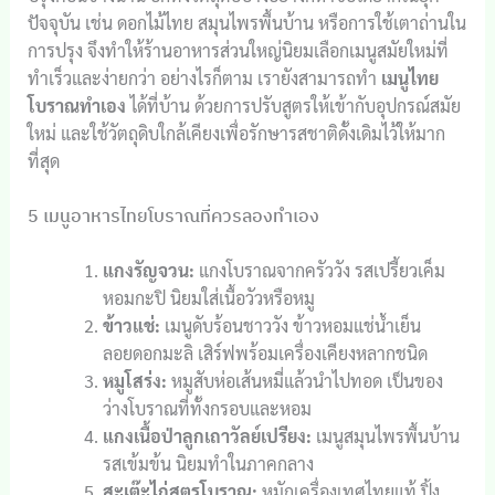
ปัจจุบัน เช่น ดอกไม้ไทย สมุนไพรพื้นบ้าน หรือการใช้เตาถ่านใน
การปรุง จึงทำให้ร้านอาหารส่วนใหญ่นิยมเลือกเมนูสมัยใหม่ที่
ทำเร็วและง่ายกว่า อย่างไรก็ตาม เรายังสามารถทำ
เมนูไทย
โบราณทำเอง
ได้ที่บ้าน ด้วยการปรับสูตรให้เข้ากับอุปกรณ์สมัย
ใหม่ และใช้วัตถุดิบใกล้เคียงเพื่อรักษารสชาติดั้งเดิมไว้ให้มาก
ที่สุด
5 เมนูอาหารไทยโบราณที่ควรลองทำเอง
แกงรัญจวน:
แกงโบราณจากครัววัง รสเปรี้ยวเค็ม
หอมกะปิ นิยมใส่เนื้อวัวหรือหมู
ข้าวแช่:
เมนูดับร้อนชาววัง ข้าวหอมแช่น้ำเย็น
ลอยดอกมะลิ เสิร์ฟพร้อมเครื่องเคียงหลากชนิด
หมูโสร่ง:
หมูสับห่อเส้นหมี่แล้วนำไปทอด เป็นของ
ว่างโบราณที่ทั้งกรอบและหอม
แกงเนื้อป่าลูกเถาวัลย์เปรียง:
เมนูสมุนไพรพื้นบ้าน
รสเข้มข้น นิยมทำในภาคกลาง
สะเต๊ะไก่สูตรโบราณ:
หมักเครื่องเทศไทยแท้ ปิ้ง