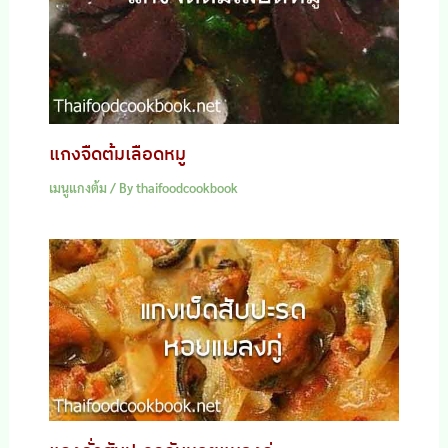
แกงจืดต้มเลือดหมู
เมนูแกงต้ม
/ By
thaifoodcookbook