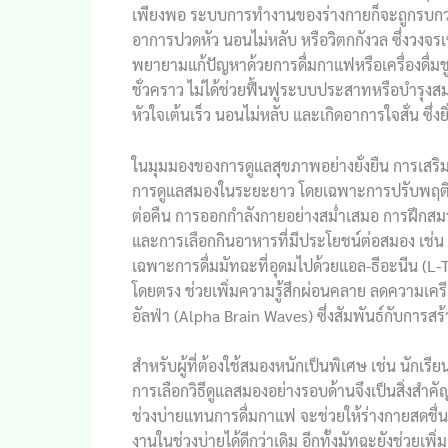
เพียงพอ ระบบการทำงานของร่างกายก็จะถูกรบกวน
อาการปวดหัว นอนไม่หลับ หรือวิตกกังวล ซึ่งวงจร
พยายามแก้ปัญหาด้วยการดื่มกาแฟหรือเครื่องดื่มชูก
ชั่วคราว ไม่ได้ช่วยฟื้นฟูระบบประสาทหรือบำรุงส
หัวใจเต้นเร็ว นอนไม่หลับ และเกิดอาการใจสั่น ซึ่ง
ในมุมมองของการดูแลสุขภาพอย่างยั่งยืน การเสริ
การดูแลสมองในระยะยาว โดยเฉพาะการปรับพฤติกร
ต่อคืน การออกกำลังกายอย่างสม่ำเสมอ การฝึกสมา
และการเลือกกินอาหารที่มีประโยชน์ต่อสมอง เช่น ป
เฉพาะการดื่มมัทฉะที่อุดมไปด้วยแอล-ธีอะนีน (L-
โดยตรง ช่วยเพิ่มความรู้สึกผ่อนคลาย ลดความเครียด
อัลฟ่า (Alpha Brain Waves) ซึ่งสัมพันธ์กับการสร
สำหรับผู้ที่ต้องใช้สมองหนักเป็นพิเศษ เช่น นักเ
การเลือกวิธีดูแลสมองอย่างรอบด้านจึงเป็นสิ่งสำคั
ช่วงบ่ายแทนการดื่มกาแฟ จะช่วยให้ร่างกายสดชื่
งานในช่วงบ่ายได้ดีกว่าเดิม อีกทั้งมัทฉะยังช่วยเ