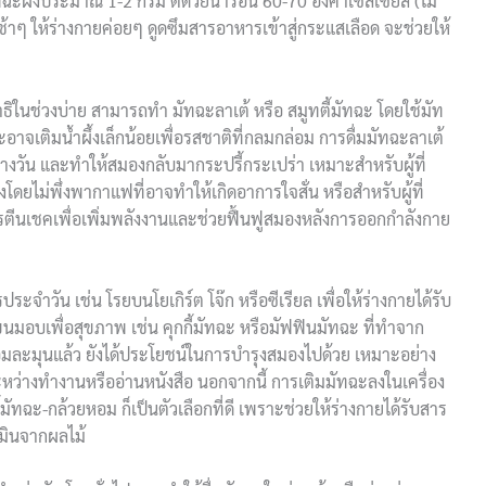
มัทฉะผงประมาณ 1-2 กรัม ตีด้วยน้ำร้อน 60-70 องศาเซลเซียส (ไม่
าๆ ให้ร่างกายค่อยๆ ดูดซึมสารอาหารเข้าสู่กระแสเลือด จะช่วยให้
าธิในช่วงบ่าย สามารถทำ มัทฉะลาเต้ หรือ สมูทตี้มัทฉะ โดยใช้มัท
าจเติมน้ำผึ้งเล็กน้อยเพื่อรสชาติที่กลมกล่อม การดื่มมัทฉะลาเต้
วัน และทำให้สมองกลับมากระปรี้กระเปร่า เหมาะสำหรับผู้ที่
โดยไม่พึ่งพากาแฟที่อาจทำให้เกิดอาการใจสั่น หรือสำหรับผู้ที่
รตีนเชคเพื่อเพิ่มพลังงานและช่วยฟื้นฟูสมองหลังการออกกำลังกาย
ระจำวัน เช่น โรยบนโยเกิร์ต โจ๊ก หรือซีเรียล เพื่อให้ร่างกายได้รับ
มอบเพื่อสุขภาพ เช่น คุกกี้มัทฉะ หรือมัฟฟินมัทฉะ ที่ทำจาก
อมละมุนแล้ว ยังได้ประโยชน์ในการบำรุงสมองไปด้วย เหมาะอย่าง
ธิระหว่างทำงานหรืออ่านหนังสือ นอกจากนี้ การเติมมัทฉะลงในเครื่อง
ี้มัทฉะ-กล้วยหอม ก็เป็นตัวเลือกที่ดี เพราะช่วยให้ร่างกายได้รับสาร
มินจากผลไม้