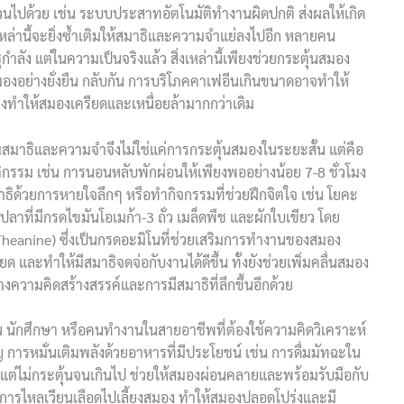
ไปด้วย เช่น ระบบประสาทอัตโนมัติทำงานผิดปกติ ส่งผลให้เกิด
เหล่านี้จะยิ่งซ้ำเติมให้สมาธิและความจำแย่ลงไปอีก หลายคน
ำลัง แต่ในความเป็นจริงแล้ว สิ่งเหล่านี้เพียงช่วยกระตุ้นสมอง
มองอย่างยั่งยืน กลับกัน การบริโภคคาเฟอีนเกินขนาดอาจทำให้
ยิ่งทำให้สมองเครียดและเหนื่อยล้ามากกว่าเดิม
มสมาธิและความจำจึงไม่ใช่แค่การกระตุ้นสมองในระยะสั้น แต่คือ
รม เช่น การนอนหลับพักผ่อนให้เพียงพออย่างน้อย 7-8 ชั่วโมง
ธิด้วยการหายใจลึกๆ หรือทำกิจกรรมที่ช่วยฝึกจิตใจ เช่น โยคะ
ลาที่มีกรดไขมันโอเมก้า-3 ถั่ว เมล็ดพืช และผักใบเขียว โดย
Theanine) ซึ่งเป็นกรดอะมิโนที่ช่วยเสริมการทำงานของสมอง
 และทำให้มีสมาธิจดจ่อกับงานได้ดีขึ้น ทั้งยังช่วยเพิ่มคลื่นสมอง
้างความคิดสร้างสรรค์และการมีสมาธิที่ลึกขึ้นอีกด้วย
รียน นักศึกษา หรือคนทำงานในสายอาชีพที่ต้องใช้ความคิดวิเคราะห์
ญ การหมั่นเติมพลังด้วยอาหารที่มีประโยชน์ เช่น การดื่มมัทฉะใน
นแต่ไม่กระตุ้นจนเกินไป ช่วยให้สมองผ่อนคลายและพร้อมรับมือกับ
พิ่มการไหลเวียนเลือดไปเลี้ยงสมอง ทำให้สมองปลอดโปร่งและมี