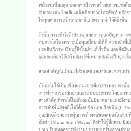
พลังงานที่สมดุล นอกจากนี้ การสร้างสภาพแวดล้อม
รบกวน เช่น ปิดเสียงแจ้งเตือนจากโทรศัพท์ หร
ให้คุณสามารถรักษาสมาธิและความจำได้ดียิ่งขึ้น
ดังนั้น การเข้าใจถึงสาเหตุและการดูแลปัญหาการขาด
คนควรใส่ใจ เพราะเมื่อคุณมีสมาธิที่ดี ความจำที่เ
ประสิทธิภาพ เรียนรู้สิ่งใหม่ๆ ได้เร็วขึ้น และยังม
ฉะและเลือกวิธีเสริมสมาธิที่เหมาะสมจึงเป็นจุดเริ่มต
สารสำคัญในมัทฉะที่ช่วยเสริมสมาธิและความจำ
มัทฉะ
ไม่ได้เป็นเพียงแค่ผงชาเขียวธรรมดาเท่านั
การทำงานของสมองและระบบประสาท โดยเฉพาะในเร
สารสำคัญที่พบได้ในมัทฉะนั้นมีมากมายและมีงานวิ
สารเด่นที่ไม่พูดถึงไม่ได้เลยคือ แอล-ธีอะนีน (L-
คุณสมบัติช่วยกระตุ้นการทำงานของสมองในส่วนที่
อัลฟ่า (Alpha Brain Waves) ที่ทำให้รู้สึกสงบ มีส
ช่วยปรับสมดุลการทำงานของระบบประสาทส่วนกลาง ท