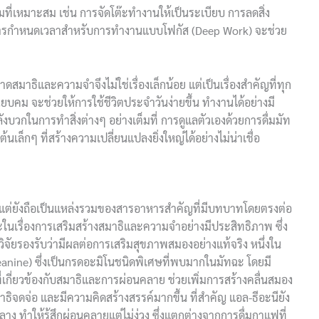
ที่เหมาะสม เช่น การจัดโต๊ะทำงานให้เป็นระเบียบ การลดสิ่ง
ือการกำหนดเวลาสำหรับการทำงานแบบโฟกัส (Deep Work) จะช่วย
สมาธิและความจำจึงไม่ใช่เรื่องเล็กน้อย แต่เป็นเรื่องสำคัญที่ทุก
ฉียบคม จะช่วยให้การใช้ชีวิตประจำวันง่ายขึ้น ทำงานได้อย่างมี
ีพลังบวกในการทำสิ่งต่างๆ อย่างเต็มที่ การดูแลตัวเองด้วยการดื่มมัท
้นเล็กๆ ที่สร้างความเปลี่ยนแปลงยิ่งใหญ่ได้อย่างไม่น่าเชื่อ
้น แต่ยังถือเป็นแหล่งรวมของสารอาหารสำคัญที่มีบทบาทโดยตรงต่อ
ื่องการเสริมสร้างสมาธิและความจำอย่างมีประสิทธิภาพ ซึ่ง
จัยรองรับว่ามีผลต่อการเสริมสุขภาพสมองอย่างแท้จริง หนึ่งใน
Theanine) ซึ่งเป็นกรดอะมิโนชนิดพิเศษที่พบมากในมัทฉะ โดยมี
เกี่ยวข้องกับสมาธิและการผ่อนคลาย ช่วยเพิ่มการสร้างคลื่นสมอง
มาธิจดจ่อ และมีความคิดสร้างสรรค์มากขึ้น ที่สำคัญ แอล-ธีอะนียัง
ำให้รู้สึกผ่อนคลายแต่ไม่ง่วง ซึ่งแตกต่างจากการดื่มกาแฟที่