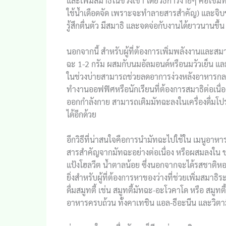
และเพิ่มสมาธิในช่วงเช้า โดยวิธีการง่ายๆ คือใช้
ใช้น้ำเดือดจัด เพราะจะทำลายสารสำคัญ) และจิบช้
รู้สึกตื่นตัว มีสมาธิ และจดจ่อกับงานได้ยาวนานขึ้น
นอกจากนี้ สำหรับผู้ที่ต้องการเพิ่มพลังงานและสม
ฉะ 1-2 กรัม ผสมกับนมอัลมอนด์หรือนมวัวเย็น และอ
ในช่วงบ่ายสามารถช่วยลดอาการง่วงหลังอาหารกลาง
ทำงานออฟฟิศหรือนักเรียนที่ต้องการสมาธิต่อเนื่อง
ออกกำลังกาย สามารถเติมมัทฉะลงในเครื่องดื่มโป
ได้อีกด้วย
อีกวิธีที่น่าสนใจคือการนำมัทฉะไปใช้ใน เมนูอาหารป
สารสำคัญจากมัทฉะอย่างต่อเนื่อง หรือผสมลงใน ขน
แป้งโฮลวีต น้ำตาลน้อย ซึ่งนอกจากจะได้รสชาติห
ยิ่งสำหรับผู้ที่ต้องการหาของว่างที่ช่วยเพิ่มสมา
ดื่มสมูทตี้ เช่น สมูทตี้มัทฉะ-อะโวคาโด หรือ สมูทต
อาหารครบถ้วน ทั้งคาเทชิน แอล-ธีอะนีน และวิตา