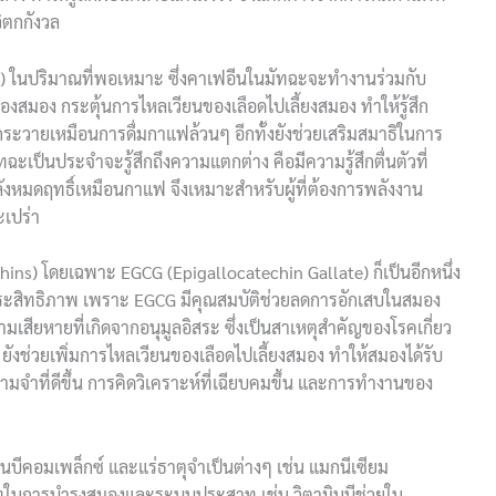
วิตกกังวล
ne) ในปริมาณที่พอเหมาะ ซึ่งคาเฟอีนในมัทฉะจะทำงานร่วมกับ
ของสมอง กระตุ้นการไหลเวียนของเลือดไปเลี้ยงสมอง ทำให้รู้สึก
นกระวายเหมือนการดื่มกาแฟล้วนๆ อีกทั้งยังช่วยเสริมสมาธิในการ
ัทฉะเป็นประจำจะรู้สึกถึงความแตกต่าง คือมีความรู้สึกตื่นตัวที่
ังหมดฤทธิ์เหมือนกาแฟ จึงเหมาะสำหรับผู้ที่ต้องการพลังงาน
เปร่า
hins) โดยเฉพาะ EGCG (Epigallocatechin Gallate) ก็เป็นอีกหนึ่ง
ประสิทธิภาพ เพราะ EGCG มีคุณสมบัติช่วยลดการอักเสบในสมอง
สียหายที่เกิดจากอนุมูลอิสระ ซึ่งเป็นสาเหตุสำคัญของโรคเกี่ยว
 ยังช่วยเพิ่มการไหลเวียนของเลือดไปเลี้ยงสมอง ทำให้สมองได้รับ
มจำที่ดีขึ้น การคิดวิเคราะห์ที่เฉียบคมขึ้น และการทำงานของ
ินบีคอมเพล็กซ์ และแร่ธาตุจำเป็นต่างๆ เช่น แมกนีเซียม
บาทในการบำรุงสมองและระบบประสาท เช่น วิตามินบีช่วยใน