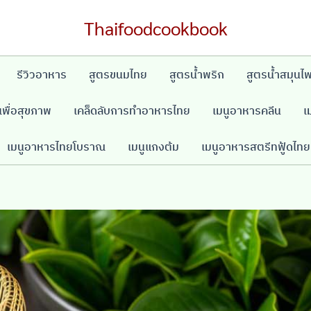
Thaifoodcookbook
รีวิวอาหาร
สูตรขนมไทย
สูตรน้ำพริก
สูตรน้ำสมุนไ
พื่อสุขภาพ
เคล็ดลับการทำอาหารไทย
เมนูอาหารคลีน
เ
เมนูอาหารไทยโบราณ
เมนูแกงต้ม
เมนูอาหารสตรีทฟู้ดไทย