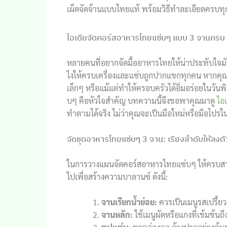
เผ็ดจัดจ้านแบบไทยแท้ พร้อมวิธีทำละเอียดครบทุ
ไอเดียจัดคอร์สอาหารไทยแซ่บๆ แบบ 3 จานครบ
หลายคนที่อยากจัดมื้ออาหารไทยให้น่าประทับใจมักต
ไงให้ครบเครื่องและแซ่บถูกปากแขกทุกคน หากคุณ
เล็กๆ หรือแม้แต่ทำให้ครอบครัวได้อิ่มอร่อยในวันพ
บๆ คือหัวใจสำคัญ บทความนี้จึงขอพาคุณมาดู
ไอ
ทำตามได้จริง ไม่ว่าคุณจะเป็นมือใหม่หรือมือโปรใน
จัดชุดอาหารไทยแซ่บๆ 3 จาน: เรียงลำดับให้ลงตั
ในการวางแผนจัดคอร์สอาหารไทยแซ่บๆ ให้ครบสามจาน
ไปเพื่อสร้างความบาลานซ์ ดังนี้:
จานเรียกน้ำย่อย:
ควรเป็นเมนูรสเปรี้ยว
จานหลัก:
ใช้เมนูผัดหรือแกงที่เข้มข้นถึง