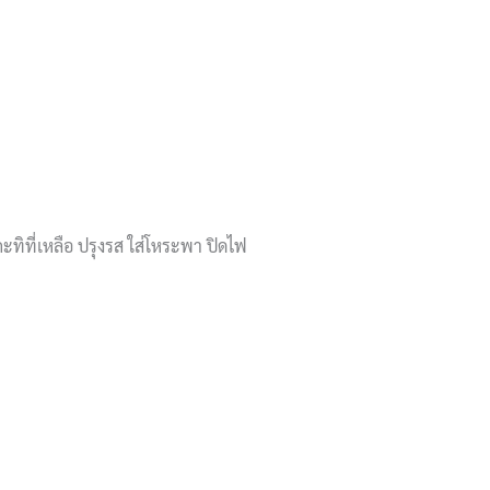
กะทิที่เหลือ ปรุงรส ใส่โหระพา ปิดไฟ