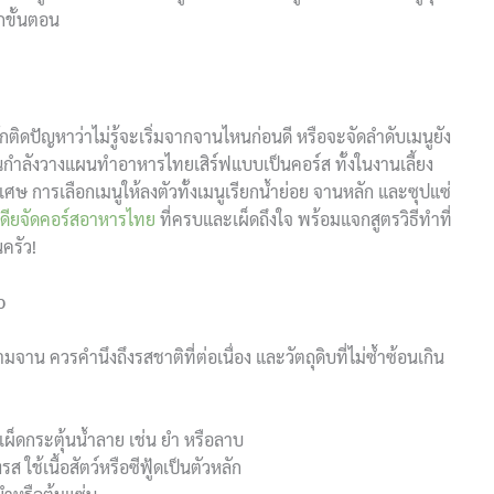
กขั้นตอน
ิดปัญหาว่าไม่รู้จะเริ่มจากจานไหนก่อนดี หรือจะจัดลำดับเมนูยัง
กำลังวางแผนทำอาหารไทยเสิร์ฟแบบเป็นคอร์ส ทั้งในงานเลี้ยง
ิเศษ การเลือกเมนูให้ลงตัวทั้งเมนูเรียกน้ำย่อย จานหลัก และซุปแซ่
เดียจัดคอร์สอาหารไทย
ที่ครบและเผ็ดถึงใจ พร้อมแจกสูตรวิธีทำที่
ครัว!
ว
 ควรคำนึงถึงรสชาติที่ต่อเนื่อง และวัตถุดิบที่ไม่ซ้ำซ้อนเกิน
เผ็ดกระตุ้นน้ำลาย เช่น ยำ หรือลาบ
รส ใช้เนื้อสัตว์หรือซีฟู้ดเป็นตัวหลัก