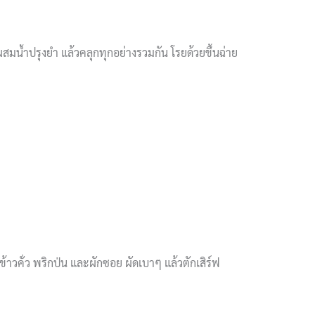
 ผสมน้ำปรุงยำ แล้วคลุกทุกอย่างรวมกัน โรยด้วยขึ้นฉ่าย
่ข้าวคั่ว พริกป่น และผักซอย ผัดเบาๆ แล้วตักเสิร์ฟ