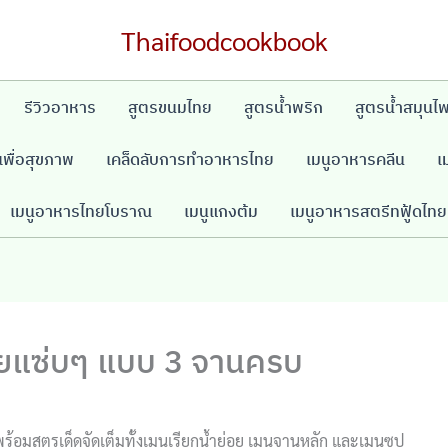
Thaifoodcookbook
รีวิวอาหาร
สูตรขนมไทย
สูตรน้ำพริก
สูตรน้ำสมุนไ
พื่อสุขภาพ
เคล็ดลับการทำอาหารไทย
เมนูอาหารคลีน
เ
เมนูอาหารไทยโบราณ
เมนูแกงต้ม
เมนูอาหารสตรีทฟู้ดไทย
ทยแซ่บๆ แบบ 3 จานครบ
มสูตรเด็ดจัดเต็มทั้งเมนูเรียกน้ำย่อย เมนูจานหลัก และเมนูซุป