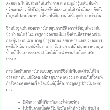
สะสมของไขมันส่วนเกินในร่างกาย เช่น เมนูยำวุ้นเส้น ส้มตำ
หรือแกงเลียง ที่ใช้วัตถุดิบสดใหม่และแทบไม่ใส่น้ำมันเลย อีกทั้ง
ยังอุดมไปด้วยใยอาหารที่ช่วยให้อิ่มนาน ไม่หิวจุกจิกระหว่างวัน
อีกหนึ่งจุดเด่นของอาหารไทยสุขภาพดีคือการใช้สมุนไพร เช่น
ขิง ข่า ตะไคร้ ใบมะกรูด หรือกระเทียม ซึ่งล้วนมีสรรพคุณช่วย
กระตุ้นระบบเผาผลาญ บำรุงระบบย่อยอาหาร และช่วยลดการ
ดูดซึมไขมันบางชนิดในร่างกาย จึงเป็นการสนับสนุนการควบคุม
น้ำหนักในแบบธรรมชาติ โดยไม่ต้องพึ่งพาผลิตภัณฑ์เสริม
อาหาร
การเลือกกินอาหารไทยแบบสุขภาพดีจึงไม่เพียงแค่ช่วยให้อิ่ม
อร่อยเท่านั้น แต่ยังส่งผลดีต่อสุขภาพโดยรวม เหมาะกับทั้งคนที่
กำลังควบคุมแคลอรี่ หรือแม้แต่ผู้ที่ต้องการดูแลรูปร่างในระยะ
ยาว
มีผักหลากสีให้วิตามินและไฟเบอร์สูง
โปรตีนจากเนื้อสัตว์ไม่ติดมัน เต้าหู้ หรือไข่ ช่วยอิ่ม