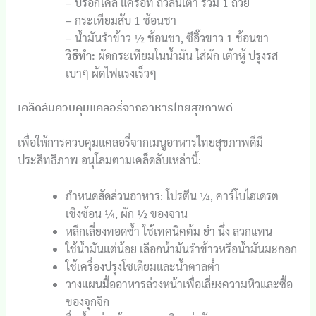
– บรอกโคลี แครอท ถั่วลันเตา รวม 1 ถ้วย
– กระเทียมสับ 1 ช้อนชา
– น้ำมันรำข้าว ½ ช้อนชา, ซีอิ๊วขาว 1 ช้อนชา
วิธีทำ:
ผัดกระเทียมในน้ำมัน ใส่ผัก เต้าหู้ ปรุงรส
เบาๆ ผัดไฟแรงเร็วๆ
เคล็ดลับควบคุมแคลอรี่จากอาหารไทยสุขภาพดี
เพื่อให้การควบคุมแคลอรี่จากเมนูอาหารไทยสุขภาพดีมี
ประสิทธิภาพ อนุโลมตามเคล็ดลับเหล่านี้:
กำหนดสัดส่วนอาหาร: โปรตีน ¼, คาร์โบไฮเดรต
เชิงซ้อน ¼, ผัก ½ ของจาน
หลีกเลี่ยงทอดซ้ำ ใช้เทคนิคต้ม ยำ นึ่ง ลวกแทน
ใช้น้ำมันแต่น้อย เลือกน้ำมันรำข้าวหรือน้ำมันมะกอก
ใช้เครื่องปรุงโซเดียมและน้ำตาลต่ำ
วางแผนมื้ออาหารล่วงหน้าเพื่อเลี่ยงความหิวและซื้อ
ของจุกจิก