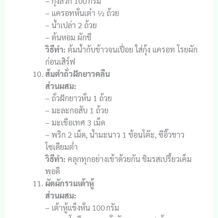
– กุ้งลวก 100 กรัม
– แครอทหั่นเต๋า ½ ถ้วย
– น้ำเปล่า 2 ถ้วย
– ต้นหอม ผักชี
วิธีทำ:
ต้มน้ำกับข้าวจนเปื่อย ใส่กุ้ง แครอท โรยผัก
ก่อนเสิร์ฟ
ส้มตำถั่วฝักยาวคลีน
ส่วนผสม:
– ถั่วฝักยาวหั่น 1 ถ้วย
– มะละกอสับ 1 ถ้วย
– มะเขือเทศ 3 เม็ด
– พริก 2 เม็ด, น้ำมะนาว 1 ช้อนโต๊ะ, ซีอิ๊วขาว
โซเดียมต่ำ
วิธีทำ:
คลุกทุกอย่างเข้าด้วยกัน ชิมรสเปรี้ยวเค็ม
พอดี
ผัดผักรวมเต้าหู้
ส่วนผสม:
– เต้าหู้แข็งหั่น 100 กรัม