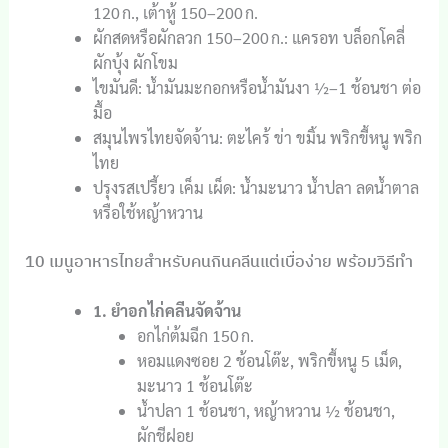
120 ก., เต้าหู้ 150–200 ก.
ผักสดหรือผักลวก 150–200 ก.: แครอท บล็อกโคลี่
ผักบุ้ง ผักโขม
ไขมันดี: น้ำมันมะกอกหรือน้ำมันงา ½–1 ช้อนชา ต่อ
มื้อ
สมุนไพรไทยจัดจ้าน: ตะไคร้ ข่า ขมิ้น พริกขี้หนู พริก
ไทย
ปรุงรสเปรี้ยว เค็ม เผ็ด: น้ำมะนาว น้ำปลา ลดน้ำตาล
หรือใช้หญ้าหวาน
10 เมนูอาหารไทยสำหรับคนกินคลีนแต่เบื่อง่าย พร้อมวิธีทำ
1. ยำอกไก่คลีนจัดจ้าน
อกไก่ต้มฉีก 150 ก.
หอมแดงซอย 2 ช้อนโต๊ะ, พริกขี้หนู 5 เม็ด,
มะนาว 1 ช้อนโต๊ะ
น้ำปลา 1 ช้อนชา, หญ้าหวาน ½ ช้อนชา,
ผักชีฝอย