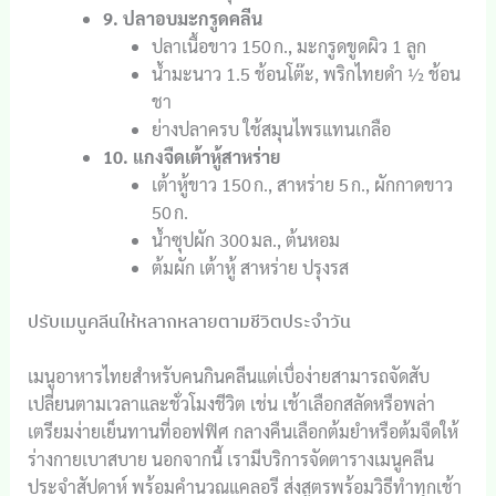
9. ปลาอบมะกรูดคลีน
ปลาเนื้อขาว 150 ก., มะกรูดขูดผิว 1 ลูก
น้ำมะนาว 1.5 ช้อนโต๊ะ, พริกไทยดำ ½ ช้อน
ชา
ย่างปลาครบ ใช้สมุนไพรแทนเกลือ
10. แกงจืดเต้าหู้สาหร่าย
เต้าหู้ขาว 150 ก., สาหร่าย 5 ก., ผักกาดขาว
50 ก.
น้ำซุปผัก 300 มล., ต้นหอม
ต้มผัก เต้าหู้ สาหร่าย ปรุงรส
ปรับเมนูคลีนให้หลากหลายตามชีวิตประจำวัน
เมนูอาหารไทยสำหรับคนกินคลีนแต่เบื่อง่ายสามารถจัดสับ
เปลี่ยนตามเวลาและชั่วโมงชีวิต เช่น เช้าเลือกสลัดหรือพล่า
เตรียมง่ายเย็นทานที่ออฟฟิศ กลางคืนเลือกต้มยำหรือต้มจืดให้
ร่างกายเบาสบาย นอกจากนี้ เรามีบริการจัดตารางเมนูคลีน
ประจำสัปดาห์ พร้อมคำนวณแคลอรี ส่งสูตรพร้อมวิธีทำทุกเช้า