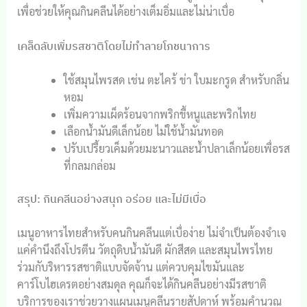
เพื่อช่วยให้คุณกินคลีนได้อย่างเต็มอิ่มและไม่น่าเบื่อ
เคล็ดลับเพิ่มรสชาติโดยไม่ทำลายโภชนาการ
ใช้สมุนไพรสด เช่น ตะไคร้ ข่า ใบมะกรูด สำหรับกลิ่น
หอม
เพิ่มความเผ็ดร้อนจากพริกขี้หนูและพริกไทย
เลือกน้ำมันดีเล็กน้อย ไม่ใช้น้ำมันทอด
ปรับเปรี้ยวเค็มด้วยมะนาวและน้ำปลาเล็กน้อยเพื่อรส
ที่กลมกล่อม
สรุป: กินคลีนอย่างสนุก อร่อย และไม่มีเบื่อ
เมนูอาหารไทยสำหรับคนกินคลีนแต่เบื่อง่าย ไม่จำเป็นต้องจำเจ
แค่คำนึงถึงโปรตีน วัตถุดิบน้ำมันดี ผักสีสด และสมุนไพรไทย
ร่วมกับริหารรสชาติแบบจัดจ้าน แต่ควบคุมไขมันและ
คาร์โบไฮเดรตอย่างสมดุล คุณก็จะได้กินคลีนอย่างมีรสชาติ
บริการของเราช่วยวางแผนเมนูคลีนรายสัปดาห์ พร้อมคำนวณ