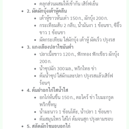
คลุกส่วนผสมให้เข้ากัน เสิร์ฟเย็น
2. ผัดผักบุ้งเต้าหู้คลีน
เต้าหู้ขาวหั่นเต๋า 150 ก., ผักบุ้ง 200 ก.
กระเทียมสับ 2 กลีบ, น้ำมันงา 1 ช้อนชา, ซีอิ๊ว
ขาว 1 ช้อนชา
ผัดกระเทียม ใส่ผักบุ้ง เต้าหู้ ผัดเร็ว ปรุงรส
3. แกงเลียงปลาไขมันต่ำ
ปลาเนื้อขาว 120 ก., ฟักทอง ฟักเขียว ผักบุ้ง
200 ก.
น้ำซุปผัก 300 มล., พริกไทย ข่า
ต้มน้ำซุป ใส่ผักและปลา ปรุงรสแล้วเสิร์ฟ
ร้อนๆ
4. ต้มยำอกไก่ใสน้ำใส
อกไก่หั่นชิ้น 150 ก., ตะไคร้ ข่า ใบมะกรูด
พริกขี้หนู
น้ำมะนาว 1 ช้อนโต๊ะ, น้ำปลา 1 ช้อนชา
ต้มสมุนไพร ใส่ไก่ ต้มจนสุก ปรุงตามชอบ
5. สลัดผักโขมอบอกไก่