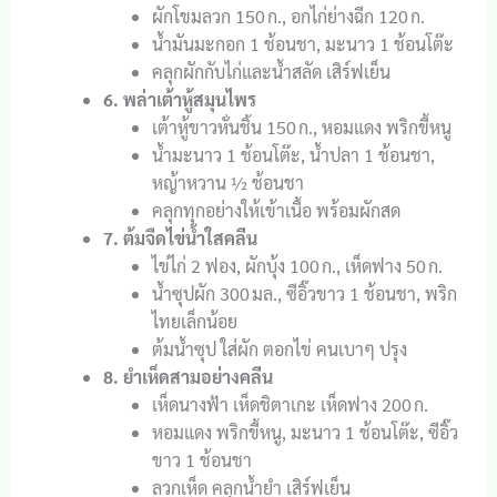
ผักโขมลวก 150 ก., อกไก่ย่างฉีก 120 ก.
น้ำมันมะกอก 1 ช้อนชา, มะนาว 1 ช้อนโต๊ะ
คลุกผักกับไก่และน้ำสลัด เสิร์ฟเย็น
6. พล่าเต้าหู้สมุนไพร
เต้าหู้ขาวหั่นชิ้น 150 ก., หอมแดง พริกขี้หนู
น้ำมะนาว 1 ช้อนโต๊ะ, น้ำปลา 1 ช้อนชา,
หญ้าหวาน ½ ช้อนชา
คลุกทุกอย่างให้เข้าเนื้อ พร้อมผักสด
7. ต้มจืดไข่น้ำใสคลีน
ไข่ไก่ 2 ฟอง, ผักบุ้ง 100 ก., เห็ดฟาง 50 ก.
น้ำซุปผัก 300 มล., ซีอิ๊วขาว 1 ช้อนชา, พริก
ไทยเล็กน้อย
ต้มน้ำซุป ใส่ผัก ตอกไข่ คนเบาๆ ปรุง
8. ยำเห็ดสามอย่างคลีน
เห็ดนางฟ้า เห็ดชิตาเกะ เห็ดฟาง 200 ก.
หอมแดง พริกขี้หนู, มะนาว 1 ช้อนโต๊ะ, ซีอิ๊ว
ขาว 1 ช้อนชา
ลวกเห็ด คลุกน้ำยำ เสิร์ฟเย็น