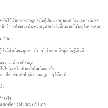
ะหยัด ให้เริ่มจากตรวจดูของในตู้เย็น แยกประเภท โดยเฉพาะผักสด
วเรามีบริการช่วยแนะนำสูตรเมนูประจำวันที่เหมาะกับวัตถุดิบของคุณ
นครัวไทย
หู้ สิ่งนี้ช่วยให้เมนูอาหารไทยทำง่ายจากวัตถุดิบในตู้เย็นมี
มะนาว เพื่อรสที่สมดุล
ในไข่ผัด หรือเพิ่มพริกไทยในแกงจืด
ก แยกใส่กล่องเพื่อไปต่อยอดเมนูง่ายๆ ได้ทันที
ร็ว
้ทำอะไร
่น แกงจืด หรือไข่ผัดมะเขือเทศ