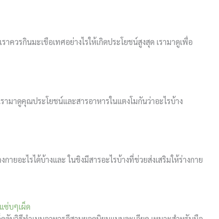
ควรกินมะเขือเทศอย่างไรให้เกิดประโยชน์สูงสุด เรามาดูเพื่อ
เรามาดูคุณประโยชน์และสารอาหารในแตงโมกันว่าอะไรบ้าง
ายอะไรได้บ้างและ ในขิงมีสารอะไรบ้างที่ช่วยส่งเสริมให้ร่างกาย
แซ่บๆเผ็ด
ล็ดลับวิธีทำเมนูอาหารอีสานยอดนิยมแบบละเอียด เหมาะสำหรับมือ