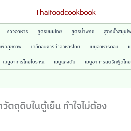
Thaifoodcookbook
รีวิวอาหาร
สูตรขนมไทย
สูตรน้ำพริก
สูตรน้ำสมุนไ
พื่อสุขภาพ
เคล็ดลับการทำอาหารไทย
เมนูอาหารคลีน
เ
เมนูอาหารไทยโบราณ
เมนูแกงต้ม
เมนูอาหารสตรีทฟู้ดไทย
ตถุดิบในตู้เย็น ทําใจไม่ต้อง