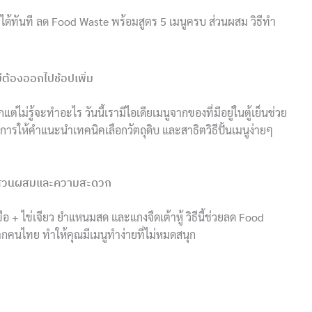
ำได้ทันที ลด Food Waste พร้อมสูตร 5 เมนูครบ ส่วนผสม วิธีทำ
ม่ต้องออกไปช้อปเพิ่ม
ไม่รู้จะทำอะไร วันนี้เรามีไอเดียเมนูจากของที่มีอยู่ในตู้เย็นช่วย
การให้คำแนะนำเทคนิคเลือกวัตถุดิบ และสาธิตวิธีปั้นเมนูง่ายๆ
ะห์ส่วนผสมและความสะดวก
อ + ไข่เจียว ยำแหนมสด และแกงจืดเต้าหู้ วิธีนี้ช่วยลด Food
กคนไทย ทําให้คุณมีเมนูทำง่ายที่ไม่หมดสนุก