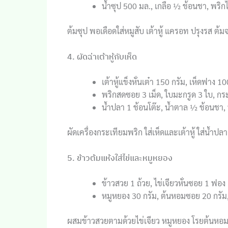
น้ำซุป 500 มล., เกลือ ½ ช้อนชา, พริ
ต้มซุป พอเดือดใส่หมูสับ เต้าหู้ แครอท ปรุงรส ต้
4. ผัดฉ่าเต้าหู้กับเห็ด
เต้าหู้แข็งหั่นเต๋า 150 กรัม, เห็ดฟาง 10
พริกสดซอย 3 เม็ด, ใบมะกรูด 3 ใบ, กร
น้ำปลา 1 ช้อนโต๊ะ, น้ำตาล ½ ช้อนชา, 
ผัดเครื่องกระเทียมพริก ใส่เห็ดและเต้าหู้ ใส่น้
5. ข้าวต้มแห้งใส่ไข่และหมูหยอง
ข้าวสวย 1 ถ้วย, ไข่เจียวหั่นซอย 1 ฟอง
หมูหยอง 30 กรัม, ต้นหอมซอย 20 กรัม, 
ผสมข้าวสวยตามด้วยไข่เจียว หมูหยอง โรยต้นหอม ปร