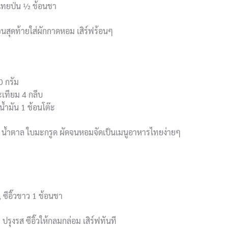
กไทยป่น ½ ช้อนชา
มจนสุดท้ายใส่ผักกาดหอม เสิร์ฟร้อนๆ
0 กรัม
ะเทียม 4 กลีบ
น้ำมัน 1 ช้อนโต๊ะ
ำปลา น้ำตาล ใบมะกรูด ผัดจนหอมจัดเป็นเมนูอาหารไทยง่ายๆ
ซีอิ๊วขาว 1 ช้อนชา
ุงรส ซีอิ๊วให้กลมกล่อม เสิร์ฟทันที