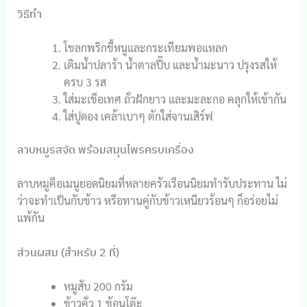
วิธีทำ
โขลกพริกขี้หนูและกระเทียมพอแหลก
เติมน้ำปลาร้า น้ำตาลปี๊บ และน้ำมะนาว ปรุงรสให้
ครบ 3 รส
ใส่มะเขือเทศ ถั่วฝักยาว และมะละกอ คลุกให้เข้ากัน
ใส่ปูดอง เคล้าเบาๆ ตักใส่จานเสิร์ฟ
ลาบหมูรสจัด พร้อมสมุนไพรครบเครื่อง
ลาบหมูคือเมนูยอดนิยมที่หลายครัวเรือนนิยมทำรับประทาน ไม่
ว่าจะทำเป็นกับข้าว หรือทานคู่กับข้าวเหนียวร้อนๆ ก็อร่อยไม่
แพ้กัน
ส่วนผสม (สำหรับ 2 ที่)
หมูสับ 200 กรัม
ข้าวคั่ว 1 ช้อนโต๊ะ