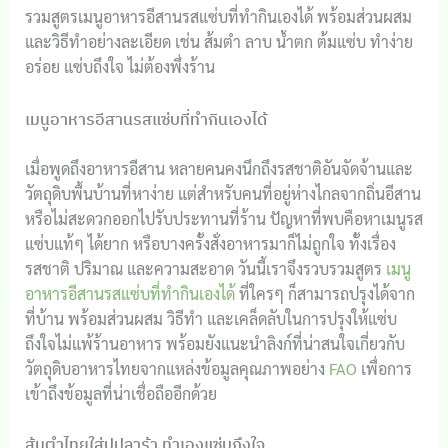
รวมสูตรเมนูอาหารอีสานรสแซ่บที่ทำกินเองได้ พร้อมส่วนผสม
และวิธีทำอย่างละเอียด เช่น ส้มตำ ลาบ น้ำตก ต้มแซ่บ ทำง่าย
อร่อย แซ่บถึงใจ ไม่ต้องพึ่งร้าน
เมนูอาหารอีสานรสแซ่บที่ทำกินเองได้
เมื่อพูดถึงอาหารอีสาน หลายคนคงนึกถึงรสชาติอันจัดจ้านและ
วัตถุดิบพื้นบ้านที่หาง่าย แต่สำหรับคนที่อยู่ห่างไกลจากถิ่นอีสาน
หรือไม่สะดวกออกไปรับประทานที่ร้าน ปัญหาที่พบคือหาเมนูรส
แซ่บแท้ๆ ได้ยาก หรือบางครั้งสั่งอาหารมาก็ไม่ถูกใจ ทั้งเรื่อง
รสชาติ ปริมาณ และความสะอาด วันนี้เราจึงรวบรวมสูตร
เมนู
อาหารอีสานรสแซ่บที่ทำกินเองได้
ที่ใครๆ ก็สามารถปรุงได้จาก
ที่บ้าน พร้อมส่วนผสม วิธีทำ และเคล็ดลับในการปรุงให้แซ่บ
ถึงใจไม่แพ้ร้านอาหาร พร้อมยังแนะนำลิงก์ที่น่าสนใจเกี่ยวกับ
วัตถุดิบอาหารไทยจากแหล่งข้อมูลคุณภาพอย่าง
FAO
เพื่อการ
เข้าถึงข้อมูลที่น่าเชื่อถืออีกด้วย
ส้มตำไทยใส่ปูปลาร้า ทำเองแซ่บถึงใจ