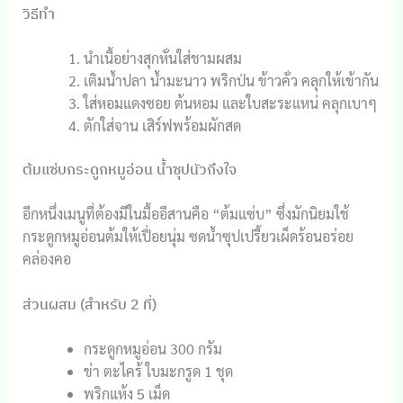
วิธีทำ
นำเนื้อย่างสุกหั่นใส่ชามผสม
เติมน้ำปลา น้ำมะนาว พริกป่น ข้าวคั่ว คลุกให้เข้ากัน
ใส่หอมแดงซอย ต้นหอม และใบสะระแหน่ คลุกเบาๆ
ตักใส่จาน เสิร์ฟพร้อมผักสด
ต้มแซ่บกระดูกหมูอ่อน น้ำซุปนัวถึงใจ
อีกหนึ่งเมนูที่ต้องมีในมื้ออีสานคือ “ต้มแซ่บ” ซึ่งมักนิยมใช้
กระดูกหมูอ่อนต้มให้เปื่อยนุ่ม ซดน้ำซุปเปรี้ยวเผ็ดร้อนอร่อย
คล่องคอ
ส่วนผสม (สำหรับ 2 ที่)
กระดูกหมูอ่อน 300 กรัม
ข่า ตะไคร้ ใบมะกรูด 1 ชุด
พริกแห้ง 5 เม็ด