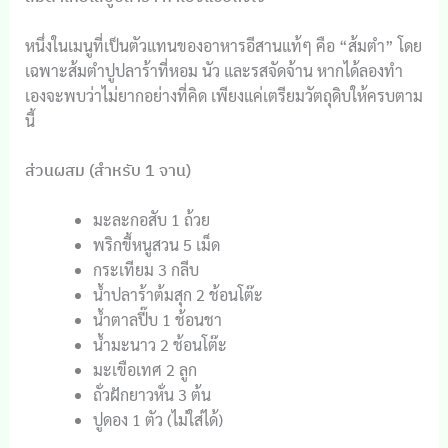
หนึ่งในเมนูที่เป็นตัวแทนของอาหารอีสานแท้ๆ คือ “ส้มตำ” โดย
เฉพาะส้มตำปูปลาร้าที่หอม นัว และรสจัดจ้าน หากได้ลองทำ
เองจะพบว่าไม่ยากอย่างที่คิด เพียงแค่เตรียมวัตถุดิบให้ครบตาม
นี้
ส่วนผสม (สำหรับ 1 จาน)
มะละกอสับ 1 ถ้วย
พริกขี้หนูสวน 5 เม็ด
กระเทียม 3 กลีบ
น้ำปลาร้าต้มสุก 2 ช้อนโต๊ะ
น้ำตาลปี๊บ 1 ช้อนชา
น้ำมะนาว 2 ช้อนโต๊ะ
มะเขือเทศ 2 ลูก
ถั่วฝักยาวหั่น 3 ต้น
ปูดอง 1 ตัว (ไม่ใส่ได้)