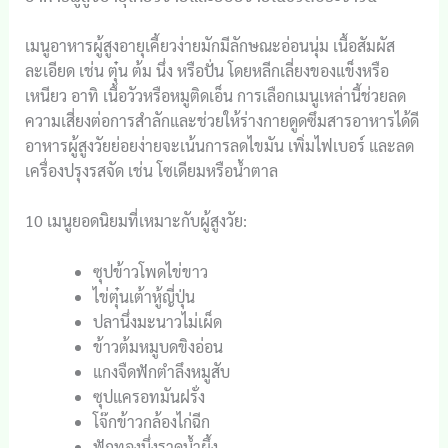
เมนูอาหารผู้สูงอายุเคี้ยวง่ายมักมีลักษณะอ่อนนุ่ม เนื้อสัมผัส
ละเอียด เช่น ตุ๋น ต้ม นึ่ง หรือปั่น โดยหลีกเลี่ยงของแข็งหรือ
เหนียว อาทิ เนื้อวัวหรือหมูติดเอ็น การเลือกเมนูเหล่านี้ช่วยลด
ความเสี่ยงต่อการสำลักและช่วยให้ร่างกายดูดซึมสารอาหารได้ดี
อาหารผู้สูงวัยย่อยง่ายจะเน้นการลดไขมัน เพิ่มไฟเบอร์ และลด
เครื่องปรุงรสจัด เช่น โซเดียมหรือน้ำตาล
10 เมนูยอดนิยมที่เหมาะกับผู้สูงวัย:
ซุปข้าวโพดไข่ขาว
ไข่ตุ๋นเต้าหู้ญี่ปุ่น
ปลานึ่งมะนาวไม่เผ็ด
ข้าวต้มหมูบดขิงอ่อน
แกงจืดฟักตำลึงหมูสับ
ซุปแครอทมันฝรั่ง
โจ๊กข้าวกล้องไก่ฉีก
ฟักทองนึ่งราดน้ำผึ้ง