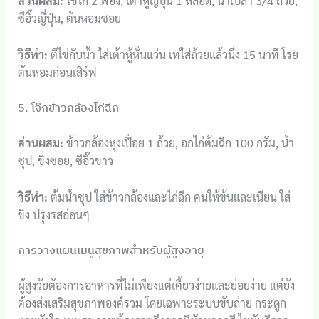
ส่วนผสม:
ไข่ไก่ 2 ฟอง, เต้าหู้ญี่ปุ่น 1 หลอด, น้ำเปล่า 3/4 ถ้วย,
ซีอิ๊วญี่ปุ่น, ต้นหอมซอย
วิธีทำ:
ตีไข่กับน้ำ ใส่เต้าหู้หั่นแว่น เทใส่ถ้วยแล้วนึ่ง 15 นาที โรย
ต้นหอมก่อนเสิร์ฟ
5. โจ๊กข้าวกล้องไก่ฉีก
ส่วนผสม:
ข้าวกล้องหุงเปื่อย 1 ถ้วย, อกไก่ต้มฉีก 100 กรัม, น้ำ
ซุป, ขิงซอย, ซีอิ๊วขาว
วิธีทำ:
ต้มน้ำซุป ใส่ข้าวกล้องและไก่ฉีก คนให้ข้นและเนียน ใส่
ขิง ปรุงรสอ่อนๆ
การวางแผนเมนูสุขภาพสำหรับผู้สูงอายุ
ผู้สูงวัยต้องการอาหารที่ไม่เพียงแต่เคี้ยวง่ายและย่อยง่าย แต่ยัง
ต้องส่งเสริมสุขภาพองค์รวม โดยเฉพาะระบบขับถ่าย กระดูก