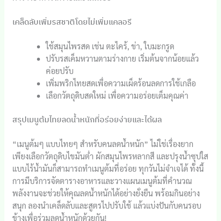
เคล็ดลับเพิ่มรสชาติโดยไม่เพิ่มแคลอรี
ใช้สมุนไพรสด เช่น ตะไคร้, ข่า, ใบมะกรูด
ปรับรสเค็มหวานตามร่างกาย เริ่มต้นจากน้อยแล้ว
ค่อยปรับ
เพิ่มพริกไทยสดเพื่อความเผ็ดร้อนลดการใช้เกลือ
เลือกวัตถุดิบสดใหม่ เพื่อความอร่อยเต็มคุณค่า
สรุปเมนูต้มไทยลดน้ำหนักที่อร่อยง่ายและได้ผล
“เมนูต้มๆ แบบไทยๆ สำหรับคนลดน้ำหนัก” ไม่ใช่เรื่องยาก
เพียงเลือกวัตถุดิบไขมันต่ำ ผักสมุนไพรหลากสี และปรุงน้ำซุปใส
แบบไร้น้ำมันก็สามารถทำเมนูต้มที่อร่อย ทุกวันไม่จำเจได้ ทั้งนี้
การมีบริการจัดตารางอาหารและวางแผนเมนูต้มที่คำนวณ
พลังงานจะช่วยให้คุณลดน้ำหนักได้อย่างยั่งยืน พร้อมกินอย่าง
สนุก ลองนำเคล็ดลับและสูตรไปปรับใช้ แล้วแบ่งปันกับคนรอบ
ข้างเพื่อร่วมลดน้ำหนักด้วยกัน!