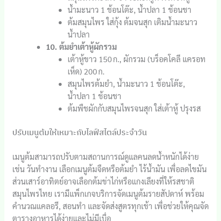
น้ำมะนาว 1 ช้อนโต๊ะ, น้ำปลา 1 ช้อนชา
ต้มสมุนไพร ใส่กุ้ง ต้มจนสุก เติมน้ำมะนาว
น้ำปลา
10. ต้มยำเต้าหู้ผักรวม
เต้าหู้ขาว 150 ก., ผักรวม (บร็อคโคลี แครอท
เห็ด) 200 ก.
สมุนไพรต้มยำ, น้ำมะนาว 1 ช้อนโต๊ะ,
น้ำปลา 1 ช้อนชา
ต้มพืชผักกับสมุนไพรจนสุก ใส่เต้าหู้ ปรุงรส
ปรับเมนูต้มให้เหมาะกับไลฟ์สไตล์ประจำวัน
เมนูต้มสามารถปรับตามสถานการณ์ดูแลคนลดน้ำหนักได้ง่าย
เช่น วันทำงาน เลือกเมนูต้มจืดหรือต้มยำ ไร้น้ำมัน เพื่อลดไขมัน
ส่วนเสาร์อาทิตย์อาจเลือกต้มข่าไก่หรือแกงเลียงที่ให้รสชาติ
สมุนไพรไทย เรามีแพ็กเกจบริการจัดเมนูต้มรายสัปดาห์ พร้อม
คำนวณแคลอรี, สอนทำ และจัดส่งสูตรทุกเช้า เพื่อช่วยให้คุณจัด
ตารางอาหารได้ง่ายและไม่มีเบื่อ