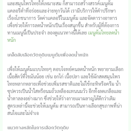
และสมุนไพรไทยให้เหมาะสม ก็สามารถสร้างสรรค์เมนูต้ม
แคลอรีต่ำที่อร่อยและง่ายทุกวันได้ เรามีบริการให้คำปรึกษา
เรื่องโภชนาการ วัดค่าแคลอรีในเมนูต้ม และจัดตารางอาหาร
เพื่อช่วยให้การลดน้ำหนักเป็นเรื่องสนุกขึ้น สำหรับผู้ที่ต้องการ
ทานเมนูนี้เป็นประจำ ลองดูแนวทางนี้ได้เลย
เมนูต้มไทยลดน้ำ
หนัก
เคล็ดลับเลือกวัตถุดิบเมนูต้มเพื่อลดน้ำหนัก
เพื่อให้เมนูต้มแบบไทยๆ ตอบโจทย์คนลดน้ำหนัก พยายามเลือก
เนื้อสัตว์ที่ไขมันน้อย เช่น อกไก่ เนื้อปลา และใช้ผักสดสมุนไพร
ไทยหลากหลายเพื่อช่วยเพิ่มรสชาติและไม่ใช้กะทิหรือครีม น้ำ
ซุปควรเป็นน้ำใสหรือนมถั่วเหลืองแทนนมวัว อีกทั้งลดเกลือและ
น้ำตาลลงอย่างมาก ซึ่งช่วยให้ร่างกายเผาผลาญได้ดีกว่าเดิม
สูตรเหล่านี้จะช่วยให้เมนูต้ม สามารถเป็นทางเลือกสุขภาพที่น่า
สนใจและไม่จำเจ
แนวทางหลักในการเลือกวัตถุดิบ