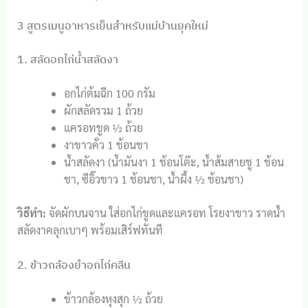
3 สูตรเมนูอาหารเย็นสำหรับแม่บ้านยุคใหม่
1. สลัดอกไก่น้ำสลัดงา
อกไก่ต้มฉีก 100 กรัม
ผักสลัดรวม 1 ถ้วย
แครอทขูด ½ ถ้วย
งาขาวคั่ว 1 ช้อนชา
น้ำสลัดงา (น้ำมันงา 1 ช้อนโต๊ะ, น้ำส้มสายชู 1 ช้อน
ชา, ซีอิ๊วขาว 1 ช้อนชา, น้ำผึ้ง ½ ช้อนชา)
วิธีทำ:
จัดผักบนจาน ใส่อกไก่ขูดและแครอท โรยงาขาว ราดน้ำ
สลัดงาคลุกเบาๆ พร้อมเสิร์ฟทันที
2. ข้าวกล้องยำอกไก่คลีน
ข้าวกล้องหุงสุก ½ ถ้วย