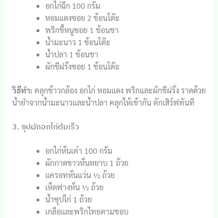
อกไก่ฉีก 100 กรัม
หอมแดงซอย 2 ช้อนโต๊ะ
พริกขี้หนูซอย 1 ช้อนชา
น้ำมะนาว 1 ช้อนโต๊ะ
น้ำปลา 1 ช้อนชา
ผักชีฝรั่งซอย 1 ช้อนโต๊ะ
วิธีทำ:
คลุกข้าวกล้อง อกไก่ หอมแดง พริกและผักชีฝรั่ง ราดด้วย
น้ำยำจากน้ำมะนาวและน้ำปลา คลุกให้เข้ากัน ตักเสิร์ฟทันที
3. ซุปผักอกไก่ต้มเร็ว
อกไก่หั่นเต๋า 100 กรัม
ผักกาดขาวหั่นหยาบ 1 ถ้วย
แครอทหั่นแว่น ½ ถ้วย
เห็ดฟางหั่น ½ ถ้วย
น้ำซุปไก่ 1 ถ้วย
เกลือและพริกไทยตามชอบ