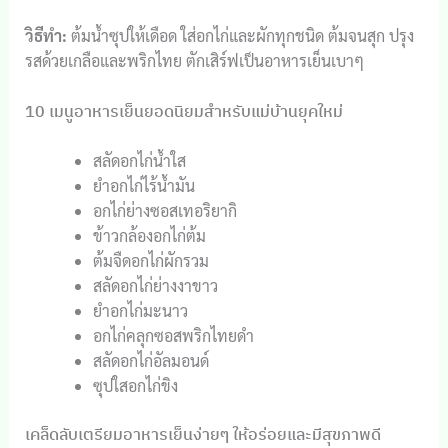
วิธีทำ:
ต้มน้ำซุปให้เดือด ใส่อกไก่และผักทุกชนิด ต้มจนสุก ปรุง
รสด้วยเกลือและพริกไทย ตักเสิร์ฟเป็นอาหารเย็นเบาๆ
10 เมนูอาหารเย็นยอดนิยมสำหรับแม่บ้านยุคใหม่
สลัดอกไก่น้ำใส
ยำอกไก่ไร้น้ำมัน
อกไก่ย่างซอสเทอริยากิ
ข้าวกล้องอกไก่ต้ม
ต้มจืดอกไก่ผักรวม
สลัดอกไก่ย่างงาขาว
ยำอกไก่มะนาว
อกไก่คลุกซอสพริกไทยดำ
สลัดอกไก่อัลมอนด์
ซุปใสอกไก่ขิง
เคล็ดลับเตรียมอาหารเย็นง่ายๆ ให้อร่อยและมีสุขภาพดี