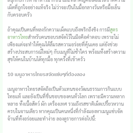
เผ็ดที่ถูกใจอย่างแท้จริง ไม่ว่าจะเป็นในมื้อกลางวันหรือมื้อเย็น
กับครอบครัว
ถ้าคุณเป็นคนที่หลงรักความเผ็ดแบบถึงพริกถึงขิง การมี
สูตร
อาหารไทย
สำหรับคนชอบรสจัดไว้ในมือคือคำตอบ เพราะไม่
เพียงแต่จะทำให้คุณได้ลิ้มรสความอร่อยที่คุ้นเคย แต่ยังช่วย
สร้างประสบการณ์ใหม่ๆ กับเมนูที่ไม่ซ้ำใคร พร้อมทั้งสร้างความ
สุขให้คนในบ้านได้ทุกมื้อ ทุกครั้งที่เข้าครัว
10 เมนูอาหารไทยรสจัดแซ่บๆที่ต้องลอง
เมนูอาหารไทยรสจัดถือเป็นตัวแทนของวัฒนธรรมการกินแบบ
ไทยแท้ และยังเป็นที่ชื่นชอบของคนทั่วโลก เพราะมีความหลาก
หลาย ทั้งเนื้อสัตว์ ผัก เครื่องเทศ รวมถึงรสชาติเผ็ดเปรี้ยวหวาน
ครบในจานเดียว หากคุณเป็นคนหนึ่งที่กำลังมองหาเมนูแซ่บจัด
จ้านที่ทั้งอร่อยและทำง่าย ลองดูรายการต่อไปนี้: