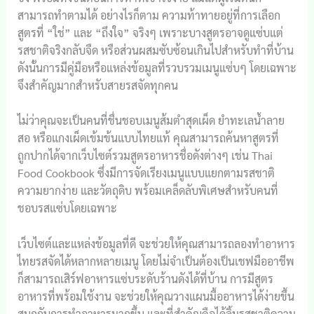
สามารถทำตามได้ อย่างไรก็ตาม ความท้าทายอยู่ที่การเลือก
สูตรที่ “ใช่” และ “ถึงใจ” จริงๆ เพราะบางสูตรอาจดูแซ่บแต่
รสชาติจริงกลับจืด หรือส่วนผสมซับซ้อนเกินไปสำหรับทำที่บ้าน
ดังนั้นการมีคู่มือหรือแหล่งข้อมูลที่รวบรวมเมนูแซ่บๆ โดยเฉพาะ
จึงสำคัญมากสำหรับสายรสจัดทุกคน
ไม่ว่าคุณจะเป็นคนที่ชื่นชอบเมนูส้มตำสุดเผ็ด ยำทะเลน้ำลาย
สอ หรือแกงเผ็ดเข้มข้นแบบไทยแท้ คุณสามารถค้นหาสูตรที่
ถูกปากได้จากเว็บไซต์รวมสูตรอาหารชื่อดังต่างๆ เช่น Thai
Food Cookbook ซึ่งมีการจัดเรียงเมนูแบบแยกตามรสชาติ
ความยากง่าย และวัตถุดิบ พร้อมเคล็ดลับพิเศษสำหรับคนที่
ชอบรสแซ่บโดยเฉพาะ
เว็บไซต์และแหล่งข้อมูลที่ดี จะช่วยให้คุณสามารถลองทำอาหาร
ไทยรสจัดได้หลากหลายเมนู โดยไม่จำเป็นต้องเป็นเชฟมืออาชีพ
ก็สามารถเสิร์ฟอาหารแซ่บระดับร้านดังได้ที่บ้าน การมีสูตร
อาหารที่พร้อมใช้งาน จะช่วยให้คุณวางแผนมื้ออาหารได้ง่ายขึ้น
สนุกกับการทำอาหารมากขึ้น และที่สำคัญคือได้ลิ้มรสชาติความ