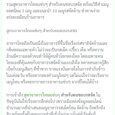
รวมสูตรอาหารไทยแซ่บๆ สำหรับคนชอบรสจัด พร้อมวิธีทำเมนู
ยอดนิยม 3 เมนู และแนะนำ 10 เมนูรสจัดจ้าน ทำตามง่าย
อร่อยเหมือนร้านอาหาร
สูตรอาหารไทยแซ่บๆ สำหรับคนชอบรสจัด
อาหารไทยถือเป็นหนึ่งในอาหารที่ขึ้นชื่อเรื่องรสชาติจัดจ้านและ
กลิ่นหอมเฉพาะตัว ไม่ว่าจะเป็นรสเผ็ด เปรี้ยว เค็ม หรือหวาน
ล้วนมีความลงตัวจนทำให้ผู้คนทั่วโลกหลงใหล โดยเฉพาะคน
ไทยเองที่คุ้นเคยกับอาหารรสจัดจ้านแบบถึงใจ หลายคนอาจรู้สึก
เบื่อกับเมนูเดิมๆ ที่ซ้ำซาก ขาดแรงบันดาลใจในการทำกับข้าว
ในแต่ละวัน หรืออยากลองทำเมนูใหม่ๆ แต่ไม่แน่ใจว่าจะเริ่มจาก
เมนูไหน หรือจะหารายการอาหารแซ่บๆ จากที่ไหนได้บ้าง
การเข้าถึง
สูตรอาหารไทยแซ่บๆ
สำหรับคนชอบรสจัด
ใน
ปัจจุบันไม่ใช่เรื่องยากอีกต่อไป เพราะมีแหล่งข้อมูลออนไลน์
จำนวนมากที่นำเสนอเมนูอาหารรสเผ็ดร้อน จัดจ้าน ถึงพริกถึง
ขิง พร้อมทั้งขั้นตอนการทำที่เข้าใจง่าย แม้แต่ผู้เริ่มต้นก็