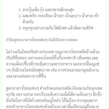
ลวกวุ้นเส้น กุ้ง และปลาหมึกจนสุก
ผสมพริก กระเทียม น้ำปลา น้ำมะนาว น้ำตาล เข้า
ด้วยกัน
คลุกทุกอย่างรวมกัน ใส่ผักสด แล้วจัดจานเสิร์ฟ
ทำไมสูตรอาหารไทยแซ่บๆ ถึงได้รับความนิยม
ไม่ว่าจะในไทยหรือต่างประเทศ เมนูอาหารไทยรสจัดจ้านล้วน
เป็นที่ชื่นชอบ เพราะตอบโจทย์ทั้งเรื่องรสชาติ กลิ่นหอม และ
ความเผ็ดเปรี้ยวที่กระตุ้นความอยากอาหาร นอกจากนี้เมนูแซ่
บๆ ยังมีประโยชน์ต่อสุขภาพ เช่น การช่วยเผาผลาญพลังงาน
และระบบย่อยอาหารดีขึ้น
สูตรอาหารไทยแซ่บๆ สำหรับคนชอบรสจัด ยังเหมาะกับทุกเพศ
ทุกวัย เพราะสามารถปรับระดับความเผ็ดได้ตามต้องการ อีกทั้ง
ยังเปิดโอกาสให้สร้างสรรค์เมนูใหม่ๆ ได้ไม่รู้จบ หากคุณอยาก
ลองทำอาหารไทยรสแซ่บด้วยตัวเอง อย่าลืมเลือกเมนูที่เหมาะ