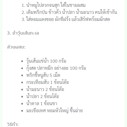
นำหมูไปลวกจนสุก ใส่ในชามผสม
เติมพริกป่น ข้าวคั่ว น้ำปลา น้ำมะนาว คนให้เข้ากัน
ใส่หอมแดงซอย ผักชีฝรั่ง แล้วเสิร์ฟพร้อมผักสด
3. ยำวุ้นเส้นทะเล
ส่วนผสม:
วุ้นเส้นแช่น้ำ 100 กรัม
กุ้งสด ปลาหมึก อย่างละ 100 กรัม
พริกขี้หนูสับ 5 เม็ด
กระเทียมสับ 1 ช้อนโต๊ะ
น้ำมะนาว 2 ช้อนโต๊ะ
น้ำปลา 2 ช้อนโต๊ะ
น้ำตาล 1 ช้อนชา
มะเขือเทศ หอมหัวใหญ่ ขึ้นฉ่าย
วิธีทำ: