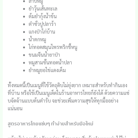
ลาบหมู
ยำวุ้นเส้นทะเล
ต้มยำกุ้งน้ำข้น
ตำซั่วปูปลาร้า
แกงป่าไก่บ้าน
น้ำตกหมู
ไก่ทอดสมุนไพรพริกขี้หนู
ขนมจีนน้ำยาป่า
หมูสามชั้นทอดน้ำปลา
ยำหมูยอไข่แดงเค็ม
ทั้งหมดนี้เป็นเมนูที่ใช้วัตถุดิบไม่ยุ่งยาก เหมาะสำหรับทำกินเอง
ที่บ้าน หรือใช้เป็นเมนูเด็ดในร้านอาหารไทยก็ยังได้ ด้วยความแซ่
บจัดจ้านแบบต้นตำรับ จะช่วยเพิ่มความสุขให้ทุกมื้ออย่าง
แน่นอน
สูตรอาหารไทยแซ่บๆ ทำง่ายสำหรับมือใหม่