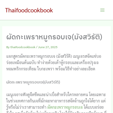
Skip
Thaifoodcookbook
to
Main
content
Men
ผัดกะเพราหมูกรอบเจ(มังสวิรัติ)
By
thaifoodcookbook
/
June 27, 2025
แจกสูตรผัดกะเพราหมูกรอบเจ (มังสวิรัติ) เมนูเจรสจัดแซ่บอ
ร่อยเหมือนต้นฉบับ ทำง่ายด้วยเต้าหู้กรอบและเครื่องปรุงเจ
หอมพริกกระเทียม ใบกะเพรา พร้อมวิธีทำอย่างละเอียด
ผัดกะเพราหมูกรอบเจ(มังสวิรัติ)
เมนูเจอาจฟังดูจืดชืดและน่าเบื่อสำหรับใครหลายคน โดยเฉพาะ
ในช่วงเทศกาลกินเจที่มักจะหาอาหารรสจัดจ้านถูกใจได้ยาก แต่
รู้หรือไม่ว่าเราสามารถทำ
ผัดกะเพราหมูกรอบเจ
ได้แบบอร่อย