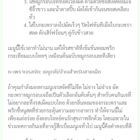
ใส่หมูกรอบเจที่ทอดไว้ลงผัด ตามด้วยซอสเห็ดหอมเจ
ซีอิ๊วขาว และน้ำตาลปี๊บ ผัดให้เข้ากันจนซอสเคลือบ
ทั่ว
ใส่ใบกะเพราลงไปผัดเร็วๆ ปิดไฟทันทีเมื่อใบกะเพรา
สลด ตักเสิร์ฟร้อนๆ คู่กับข้าวสวย
เมนูนี้ใช้เวลาทำไม่นาน แต่ให้รสชาติที่เข้มข้นหอมพริก
กระเทียมแบบไทยๆ เหมือนต้นฉบับหมูกรอบเลยทีเดียว
กะเพราเจรสจัด: เมนูเจไม่จำเจสำหรับสายเผ็ด
ถ้าคุณกำลังมองหาเมนูเจรสจัดที่ไม่จืด ไม่จาง ไม่จำเจ ผัด
กะเพราหมูกรอบเจถือเป็นตัวเลือกอันดับต้นๆ สำหรับคนกินเจที่
ไม่อยากละทิ้งรสเผ็ดแบบไทย ด้วยกลิ่นหอมของกระเพราและ
พริกขี้หนูสดที่ช่วยกระตุ้นความอยากอาหาร ทำให้จานนี้ไม่
เพียงแต่อร่อย ยังตอบโจทย์คนรักสุขภาพอีกด้วย โดยเฉพาะใน
ช่วงเทศกาลกินเจที่อาจรู้สึกเบื่อเมนูเจทั่วไป เมนูนี้คือคำตอบที่ดี