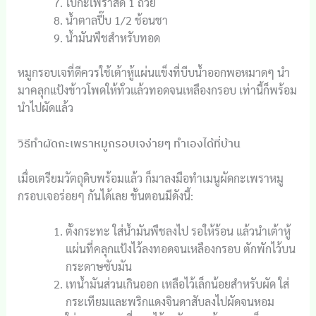
ใบกะเพราสด 1 ถ้วย
น้ำตาลปี๊บ 1/2 ช้อนชา
น้ำมันพืชสำหรับทอด
หมูกรอบเจที่ดีควรใช้เต้าหู้แผ่นแข็งที่บีบน้ำออกพอหมาดๆ นำ
มาคลุกแป้งข้าวโพดให้ทั่วแล้วทอดจนเหลืองกรอบ เท่านี้ก็พร้อม
นำไปผัดแล้ว
วิธีทำผัดกะเพราหมูกรอบเจง่ายๆ ทำเองได้ที่บ้าน
เมื่อเตรียมวัตถุดิบพร้อมแล้ว ก็มาลงมือทำเมนูผัดกะเพราหมู
กรอบเจอร่อยๆ กันได้เลย ขั้นตอนมีดังนี้:
ตั้งกระทะ ใส่น้ำมันพืชลงไป รอให้ร้อน แล้วนำเต้าหู้
แผ่นที่คลุกแป้งไว้ลงทอดจนเหลืองกรอบ ตักพักไว้บน
กระดาษซับมัน
เทน้ำมันส่วนเกินออก เหลือไว้เล็กน้อยสำหรับผัด ใส่
กระเทียมและพริกแดงจินดาสับลงไปผัดจนหอม