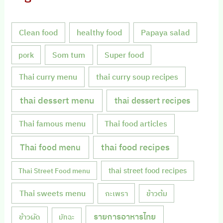
Clean food
healthy food
Papaya salad
Som tum
Super food
pork
Thai curry menu
thai curry soup recipes
thai dessert menu
thai dessert recipes
Thai famous menu
Thai food articles
Thai food menu
thai food recipes
thai street food recipes
Thai Street Food menu
Thai sweets menu
กะเพรา
ข้าวต้ม
รายการอาหารไทย
ข้าวผัด
มัทฉะ