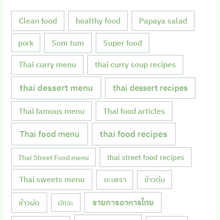
Clean food
healthy food
Papaya salad
Som tum
Super food
pork
Thai curry menu
thai curry soup recipes
thai dessert menu
thai dessert recipes
Thai famous menu
Thai food articles
Thai food menu
thai food recipes
thai street food recipes
Thai Street Food menu
Thai sweets menu
กะเพรา
ข้าวต้ม
รายการอาหารไทย
ข้าวผัด
มัทฉะ