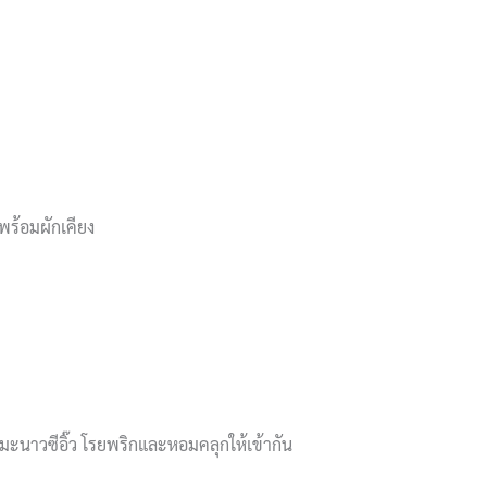
นพร้อมผักเคียง
วยมะนาวซีอิ๊ว โรยพริกและหอมคลุกให้เข้ากัน