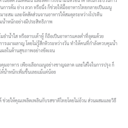
ด เนื้อสัตว์ไม่ติดมัน และลดการใช้น้ำมันหรือน้ำตาลในกระบวนการ
ารต้ม ย่าง ลวก หรือนึ่ง ก็ช่วยให้มื้ออาหารไทยกลายเป็นเมนู
ที่เหมาะสม และจัดสัดส่วนจานอาหารให้สมดุลระหว่างโปรตีน
ุมน้ำหนักอย่างมีประสิทธิภาพ
ยำน้ำใส หรือลาบเต้าหู้ ก็ถือเป็นอาหารแคลต่ำที่อุดมด้วย
การเผาผลาญ โดยไม่รู้สึกหิวระหว่างวัน ทำให้คนที่กำลังควบคุมน้ำ
็นผลในด้านสุขภาพอย่างชัดเจน
ิ่มคุมอาหาร เพียงเลือกเมนูอย่างชาญฉลาด และใส่ใจในการปรุง ก็
น้ำหนักเพิ่มขึ้นเลยแม้แต่น้อย
ด้ ช่วยให้คุณเพลิดเพลินกับรสชาติไทยโดยไม่อ้วน ส่วนผสมและวิธี