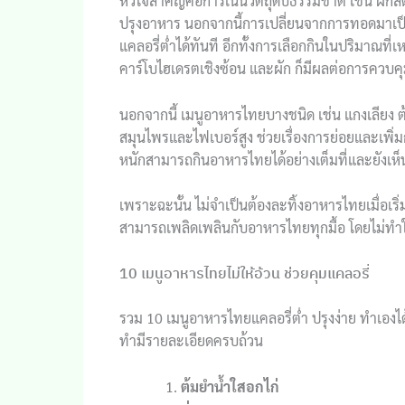
หัวใจสำคัญคือการเน้นวัตถุดิบธรรมชาติ เช่น ผักส
ปรุงอาหาร นอกจากนี้การเปลี่ยนจากการทอดมาเป็นก
แคลอรี่ต่ำได้ทันที อีกทั้งการเลือกกินในปริมาณ
คาร์โบไฮเดรตเชิงซ้อน และผัก ก็มีผลต่อการควบค
นอกจากนี้ เมนูอาหารไทยบางชนิด เช่น แกงเลียง ต้ม
สมุนไพรและไฟเบอร์สูง ช่วยเรื่องการย่อยและเพิ่ม
หนักสามารถกินอาหารไทยได้อย่างเต็มที่และยังเห
เพราะฉะนั้น ไม่จำเป็นต้องละทิ้งอาหารไทยเมื่อเร
สามารถเพลิดเพลินกับอาหารไทยทุกมื้อ โดยไม่ทำให้
10 เมนูอาหารไทยไม่ให้อ้วน ช่วยคุมแคลอรี่
รวม 10 เมนูอาหารไทยแคลอรี่ต่ำ ปรุงง่าย ทำเองไ
ทำมีรายละเอียดครบถ้วน
ต้มยำน้ำใสอกไก่