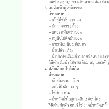
วิธีทำ:
คลุกทุกอย่างให้เข้ากัน ชิมรสตา
ต้มจืดเต้าหู้ไข่ผักรวม
ส่วนผสม:
– เต้าหู้ไข่หั่น 1 หลอด
– ผักกาดขาว 1 ถ้วย
– แครอทหั่นแว่น 50 g
– หมูสับไม่ติดมัน 50 g
– กระเทียมสับ 1 ช้อนชา
– น้ำเปล่า 2 ถ้วย
– น้ำปลาโซเดียมต่ำปลายช้อนชา และพ
วิธีทำ:
ต้มน้ำ ใส่กระเทียม หมู และเต้าหู
สลัดผักอกไก่ไข่ต้ม
ส่วนผสม:
– ผักสลัดรวม 1 ถ้วย
– อกไก่นึ่งฉีก 100 g
– ไข่ต้ม 1 ฟอง
– น้ำสลัดน้ำใสสูตรคลีน 2 ช้อนโต๊ะ
วิธีทำ:
จัดผัก อกไก่ ไข่ ราดน้ำสลัดเคล้า