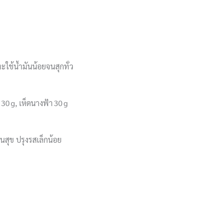
ใช้น้ำมันน้อยจนสุกทั่ว
30 g, เห็ดนางฟ้า 30 g
นสุข ปรุงรสเล็กน้อย