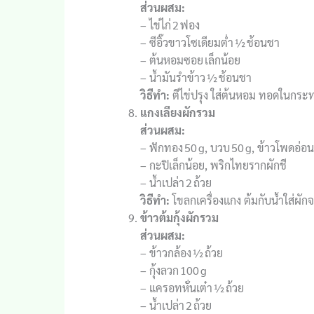
ส่วนผสม:
– ไข่ไก่ 2 ฟอง
– ซีอิ๊วขาวโซเดียมต่ำ ½ ช้อนชา
– ต้นหอมซอย เล็กน้อย
– น้ำมันรำข้าว ½ ช้อนชา
วิธีทำ:
ตีไข่ปรุง ใส่ต้นหอม ทอดในกระทะ
แกงเลียงผักรวม
ส่วนผสม:
– ฟักทอง 50 g, บวบ 50 g, ข้าวโพดอ่อน 
– กะปิเล็กน้อย, พริกไทยรากผักชี
– น้ำเปล่า 2 ถ้วย
วิธีทำ:
โขลกเครื่องแกง ต้มกับน้ำใส่ผักจ
ข้าวต้มกุ้งผักรวม
ส่วนผสม:
– ข้าวกล้อง ½ ถ้วย
– กุ้งลวก 100 g
– แครอทหั่นเต๋า ½ ถ้วย
– น้ำเปล่า 2 ถ้วย