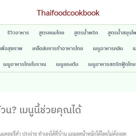
Thaifoodcookbook
รีวิวอาหาร
สูตรขนมไทย
สูตรน้ำพริก
สูตรน้ำสมุนไ
พื่อสุขภาพ
เคล็ดลับการทำอาหารไทย
เมนูอาหารคลีน
เ
เมนูอาหารไทยโบราณ
เมนูแกงต้ม
เมนูอาหารสตรีทฟู้ดไทย
วน? เมนูนี้ช่วยคุณได้
ูแคลอรี่ต่ำ ปรุงง่าย ทำเองได้ที่บ้าน แถมลดน้ำหนักได้โดยไม่ต้องอด