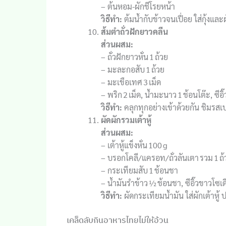
– ต้นหอม-ผักชีโรยหน้า
วิธีทำ:
ต้มน้ำกับข้าวจนเปื่อย ใส่กุ้งและ
ส้มตำถั่วฝักยาวคลีน
ส่วนผสม:
– ถั่วฝักยาวหั่น 1 ถ้วย
– มะละกอสับ 1 ถ้วย
– มะเขือเทศ 3 เม็ด
– พริก 2 เม็ด, น้ำมะนาว 1 ช้อนโต๊ะ, ซีอ
วิธีทำ:
คลุกทุกอย่างเข้าด้วยกัน ชิมรส
ผัดผักรวมเต้าหู้
ส่วนผสม:
– เต้าหู้แข็งหั่น 100 g
– บรอกโคลี/แครอท/ถั่วลันเตา รวม 1 ถ้
– กระเทียมสับ 1 ช้อนชา
– น้ำมันรำข้าว ½ ช้อนชา, ซีอิ๊วขาวโซเ
วิธีทำ:
ผัดกระเทียมน้ำมัน ใส่ผักเต้าหู้
เคล็ดลับกินอาหารไทยไม่ให้อ้วน