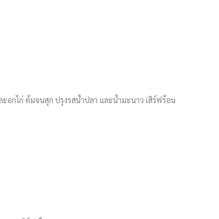
ดและอกไก่ ต้มจนสุก ปรุงรสน้ำปลา และน้ำมะนาว เสิร์ฟร้อน