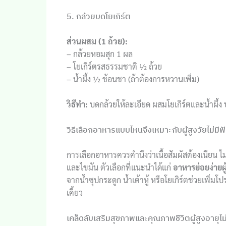
5. กล้วยบดโยเกิร์ต
ส่วนผสม (1 ถ้วย):
– กล้วยหอมสุก 1 ผล
– โยเกิร์ตรสธรรมชาติ ½ ถ้วย
– น้ำผึ้ง ½ ช้อนชา (ถ้าต้องการหวานเพิ่ม)
วิธีทำ:
บดกล้วยให้ละเอียด ผสมโยเกิร์ตและน้ำผึ้ง บ
วิธีเลือกอาหารแบบไหนจึงเหมาะกับผู้สูงวัยไม่มีฟ
การเลือกอาหารควรคำนึงว่าเนื้อสัมผัสต้องเนียน ไม
และไขมัน ตัวเลือกที่แนะนำได้แก่
อาหารย่อยง่ายผู้
จากน้ำซุปกระดูก น้ำเต้าหู้ หรือโยเกิร์ตช่วยเพิ
เคี้ยว
เคล็ดลับเสริมสุขภาพและคุณภาพชีวิตผู้สูงอายุไม่