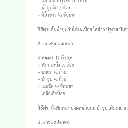
– เนื้อไก่สับปรุงสุก 100 กรัม
– น้ำซุปผัก 1 ถ้วย
– ซีอิ๊วขาว ½ ช้อนชา
วิธีทำ:
ต้มน้ำซุปกับไก่จนเปื่อย ใส่ข้าว ปรุงรส ปั่นจ
2. ซุปฟักทองนมสด
ส่วนผสม (1 ถ้วย):
– ฟักทองนึ่ง ½ ถ้วย
– นมสด ½ ถ้วย
– น้ำซุป ¼ ถ้วย
– เนยจืด ½ ช้อนชา
– เกลือเล็กน้อย
วิธีทำ:
นึ่งฟักทอง บดผสมกับนม น้ำซุป เติมเนย เกลื
3. ข้าวบดปลาสด