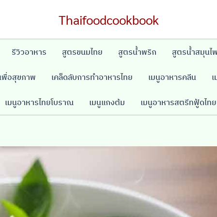
Thaifoodcookbook
รีวิวอาหาร
สูตรขนมไทย
สูตรน้ำพริก
สูตรน้ำสมุนไ
พื่อสุขภาพ
เคล็ดลับการทำอาหารไทย
เมนูอาหารคลีน
เ
เมนูอาหารไทยโบราณ
เมนูแกงต้ม
เมนูอาหารสตรีทฟู้ดไทย