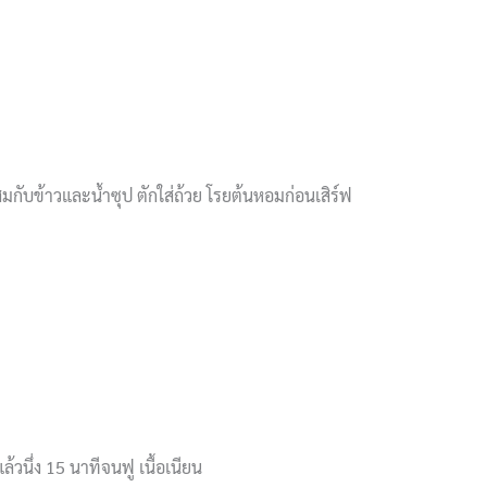
กับข้าวและน้ำซุป ตักใส่ถ้วย โรยต้นหอมก่อนเสิร์ฟ
ยแล้วนึ่ง 15 นาทีจนฟู เนื้อเนียน