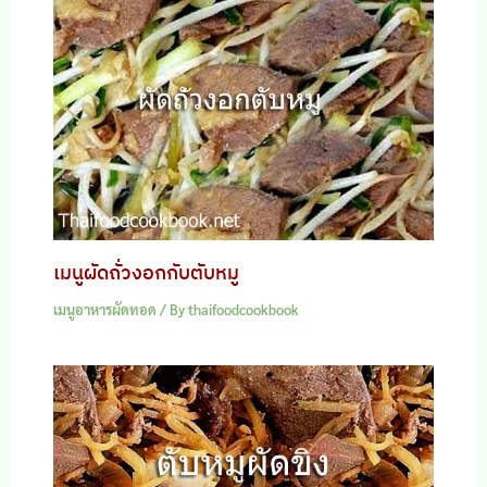
เมนูผัดถั่วงอกกับตับหมู
เมนูอาหารผัดทอด
/ By
thaifoodcookbook