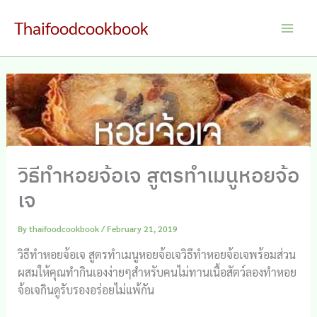
Skip
Thaifoodcookbook
to
Main
content
Men
วิธีทำหอยจ้อเจ สูตรทำเมนูหอยจ้อ
เจ
By
thaifoodcookbook
/
February 21, 2019
วิธีทำหอยจ้อเจ สูตรทำเมนูหอยจ้อเจวิธีทำหอยจ้อเจพร้อมส่วน
ผสมให้คุณทำกินเองง่ายๆสำหรับคนไม่ทานเนื้อสัตว์ลองทำหอย
จ้อเจกินดูรับรองอร่อยไม่แพ้กัน