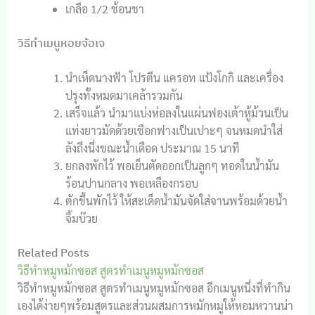
เกลือ 1/2 ช้อนชา
วิธีทำเมนูหอยจ้อเจ
นำเห็ดนางฟ้า โปรตีน แครอท แป้งโกกิ และเครื่อง
ปรุงทั้งหมดมาเคล้ารวมกัน
เสร็จแล้ว นำมาแบ่งห่อลงในแผ่นฟองเต้าหู้ม้วนเป็น
แท่งยาวมัดด้วยเชือกฟางเป็นเปาะๆ จนหมดนำใส่
ลังถึงนึ่งขณะน้ำเดือด ประมาณ 15 นาที
ยกลงพักไว้ พอเย็นตัดออกเป็นลูกๆ ทอดในน้ำมัน
ร้อนปานกลาง พอเหลืองกรอบ
ตักขึ้นพักไว้ ให้สะเด็ดน้ำมันจัดใส่จานพร้อมด้วยน้ำ
จิ้มบ๊วย
Related Posts
วิธีทำหมูหมักซอส สูตรทำเมนูหมูหมักซอส
วิธีทำหมูหมักซอส สูตรทำเมนูหมูหมักซอส อีกเมนูหนึ่งที่ทำกิน
เองได้ง่ายๆพร้อมสูตรและส่วนผสมการหมักหมูให้หอมหวานน่า