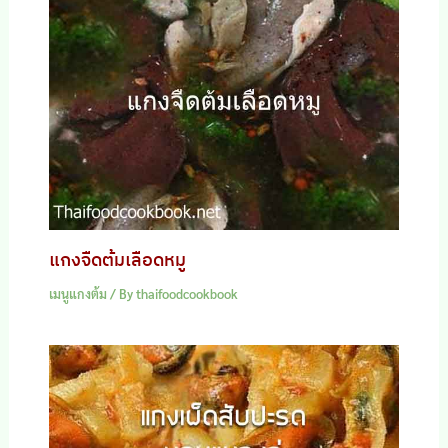
แกงจืดต้มเลือดหมู
เมนูแกงต้ม
/ By
thaifoodcookbook