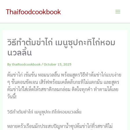
Skip
Thaifoodcookbook
to
Main
content
Men
วิธีทำต้มข่าไก่ เมนูซุปกะทิไก่หอม
นวลลิ้น
By
thaifoodcookbook
/
October 15, 2025
ต้มข่าไก่ เข้มข้น หอมนวลลิ้น พร้อมสูตรวิธีทำต้มข่าไก่แบบง่าย
ๆ ขั้นตอนชัดเจน เสิร์ฟพร้อมเคล็ดลับกะทิไม่แตกมัน และสูตร
ต้มข่าไก่ใส่เห็ดให้รสชาติกลมกล่อม ติดใจทุกคำ ทำตามได้เลย
วันนี้!
วิธีทำต้มข่าไก่ เมนูซุปกะทิไก่หอมนวลลิ้น
หลายครัวเรือนมักประสบปัญหาน้ำซุปต้มข่าไก่ที่รสชาติไม่