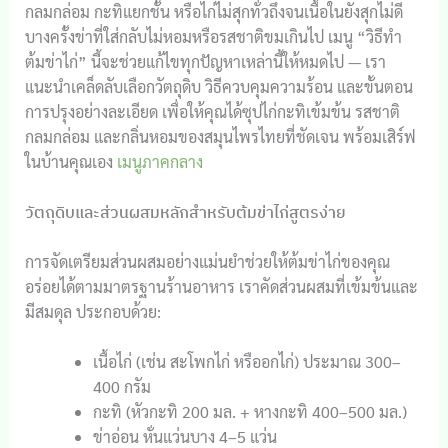
กลมกล่อม กะทิแยกชั้น หรือไก่ไม่สุกทั่วถึงจนเนื้อในยังสุกไม่ดี
บางครั้งข่าที่ใส่กลับไม่หอมหรือรสชาติขมเกินไป เมนู “วิธีทำ
ต้มข่าไก่” นี้จะช่วยแก้ไขทุกปัญหาเหล่านี้ให้หมดไป — เรา
แนะนำเคล็ดลับเลือกวัตถุดิบ วิธีควบคุมความร้อน และขั้นตอน
การปรุงอย่างละเอียด เพื่อให้คุณได้ซุปไก่กะทิเข้มข้น รสชาติ
กลมกล่อม และกลิ่นหอมของสมุนไพรไทยที่ชัดเจน พร้อมเสิร์ฟ
ในบ้านคุณเอง
เมนูภาคกลาง
วัตถุดิบและส่วนผสมหลักสำหรับต้มข่าไก่สูตรง่าย
การจัดเตรียมส่วนผสมอย่างแม่นยำช่วยให้ต้มข่าไก่ของคุณ
อร่อยได้ตามมาตรฐานร้านอาหาร เราคัดส่วนผสมที่เข้มข้นและ
มีสมดุล ประกอบด้วย:
เนื้อไก่ (เช่น สะโพกไก่ หรืออกไก่) ประมาณ 300–
400 กรัม
กะทิ (หัวกะทิ 200 มล. + หางกะทิ 400–500 มล.)
ข่าอ่อน หั่นแว่นบาง 4–5 แว่น