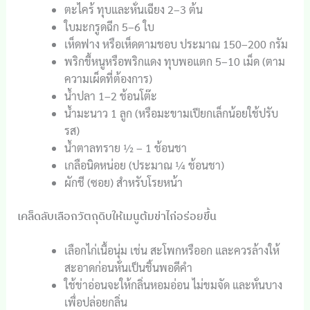
ตะไคร้ ทุบและหั่นเฉียง 2–3 ต้น
ใบมะกรูดฉีก 5–6 ใบ
เห็ดฟาง หรือเห็ดตามชอบ ประมาณ 150–200 กรัม
พริกขี้หนูหรือพริกแดง ทุบพอแตก 5–10 เม็ด (ตาม
ความเผ็ดที่ต้องการ)
น้ำปลา 1–2 ช้อนโต๊ะ
น้ำมะนาว 1 ลูก (หรือมะขามเปียกเล็กน้อยใช้ปรับ
รส)
น้ำตาลทราย ½ – 1 ช้อนชา
เกลือนิดหน่อย (ประมาณ ¼ ช้อนชา)
ผักชี (ซอย) สำหรับโรยหน้า
เคล็ดลับเลือกวัตถุดิบให้เมนูต้มข่าไก่อร่อยขึ้น
เลือกไก่เนื้อนุ่ม เช่น สะโพกหรืออก และควรล้างให้
สะอาดก่อนหั่นเป็นชิ้นพอดีคำ
ใช้ข่าอ่อนจะให้กลิ่นหอมอ่อน ไม่ขมจัด และหั่นบาง
เพื่อปล่อยกลิ่น