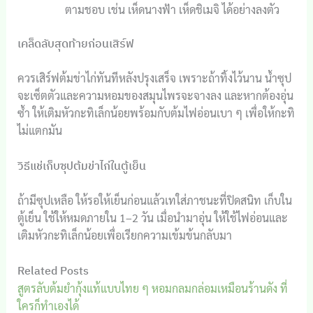
ตามชอบ เช่น เห็ดนางฟ้า เห็ดชิเมจิ ได้อย่างลงตัว
เคล็ดลับสุดท้ายก่อนเสิร์ฟ
ควรเสิร์ฟต้มข่าไก่ทันทีหลังปรุงเสร็จ เพราะถ้าทิ้งไว้นาน น้ำซุป
จะเซ็ตตัวและความหอมของสมุนไพรจะจางลง และหากต้องอุ่น
ซ้ำ ให้เติมหัวกะทิเล็กน้อยพร้อมกับต้มไฟอ่อนเบา ๆ เพื่อให้กะทิ
ไม่แตกมัน
วิธีแช่เก็บซุปต้มข่าไก่ในตู้เย็น
ถ้ามีซุปเหลือ ให้รอให้เย็นก่อนแล้วเทใส่ภาชนะที่ปิดสนิท เก็บใน
ตู้เย็น ใช้ให้หมดภายใน 1–2 วัน เมื่อนำมาอุ่น ให้ใช้ไฟอ่อนและ
เติมหัวกะทิเล็กน้อยเพื่อเรียกความเข้มข้นกลับมา
Related Posts
สูตรลับต้มยำกุ้งแท้แบบไทย ๆ หอมกลมกล่อมเหมือนร้านดัง ที่
ใครก็ทำเองได้