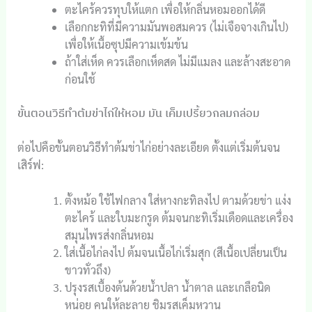
ตะไคร้ควรทุบให้แตก เพื่อให้กลิ่นหอมออกได้ดี
เลือกกะทิที่มีความมันพอสมควร (ไม่เจือจางเกินไป)
เพื่อให้เนื้อซุปมีความเข้มข้น
ถ้าใส่เห็ด ควรเลือกเห็ดสด ไม่มีแมลง และล้างสะอาด
ก่อนใช้
ขั้นตอนวิธีทำต้มข่าไก่ให้หอม มัน เค็มเปรี้ยวกลมกล่อม
ต่อไปคือขั้นตอนวิธีทำต้มข่าไก่อย่างละเอียด ตั้งแต่เริ่มต้นจน
เสิร์ฟ:
ตั้งหม้อ ใช้ไฟกลาง ใส่หางกะทิลงไป ตามด้วยข่า แง่ง
ตะไคร้ และใบมะกรูด ต้มจนกะทิเริ่มเดือดและเครื่อง
สมุนไพรส่งกลิ่นหอม
ใส่เนื้อไก่ลงไป ต้มจนเนื้อไก่เริ่มสุก (สีเนื้อเปลี่ยนเป็น
ขาวทั่วถึง)
ปรุงรสเบื้องต้นด้วยน้ำปลา น้ำตาล และเกลือนิด
หน่อย คนให้ละลาย ชิมรสเค็มหวาน