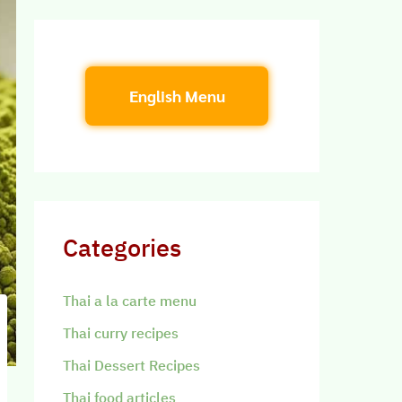
English Menu
Categories
Thai a la carte menu
Thai curry recipes
Thai Dessert Recipes
Thai food articles