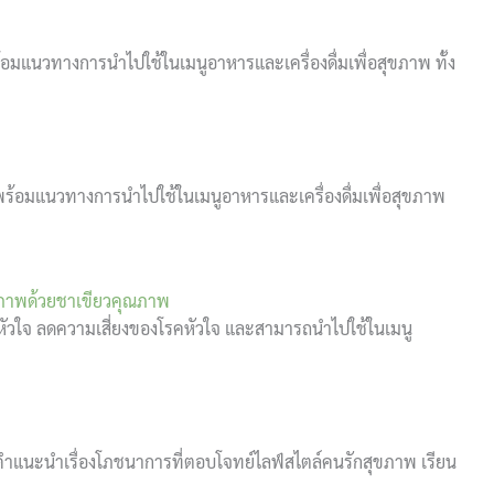
อมแนวทางการนำไปใช้ในเมนูอาหารและเครื่องดื่มเพื่อสุขภาพ ทั้ง
พร้อมแนวทางการนำไปใช้ในเมนูอาหารและเครื่องดื่มเพื่อสุขภาพ
ขภาพด้วยชาเขียวคุณภาพ
าพหัวใจ ลดความเสี่ยงของโรคหัวใจ และสามารถนำไปใช้ในเมนู
มคำแนะนำเรื่องโภชนาการที่ตอบโจทย์ไลฟ์สไตล์คนรักสุขภาพ เรียน