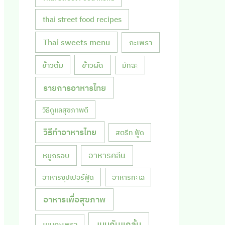
thai street food recipes
Thai sweets menu
กะเพรา
ข้าวผัด
ข้าวต้ม
มัทฉะ
รายการอาหารไทย
วิธีดูแลสุขภาพดี
วิธีทำอาหารไทย
สตรีท ฟู้ด
หมูกรอบ
อาหารคลีน
อาหารซุปเปอร์ฟู้ด
อาหารทะเล
อาหารเพื่อสุขภาพ
เมนูกับแกล้ม
เมนูกะเพรา