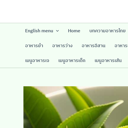
Skip
to
content
English menu
Home
บทความอาหารไทย
อาหารยำ
อาหารว่าง
อาหารอีสาน
อาหารเ
เมนูอาหารเจ
เมนูอาหารเด็ก
เมนูอาหารเส้น