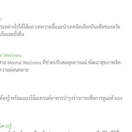
ก
อิสระอย่างไรให้ได้ผล บทความนี้แนะนำเทคนิคเลือกกินเพื่อชะลอวัย
ภัยและยั่งยืน
al Wellness
่สาย Mental Wellness ที่ช่วยปรับสมดุลอารมณ์ พัฒนาสุขภาพจิต
ะความผ่อนคลาย
ต้องรู้ พร้อมแนวโน้มเทรนด์อาหารบำรุงร่างกายเพื่อการดูแลตัวเอง
ควรรู้