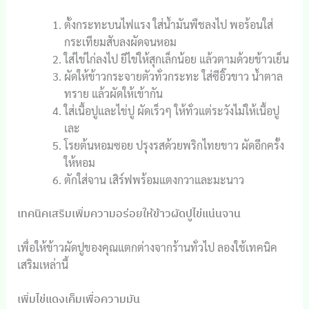
ตั้งกระทะบนไฟแรง ใส่น้ำมันพืชลงไป พอร้อนใส่
กระเทียมสับลงผัดจนหอม
ใส่ไข่ไก่ลงไป ยีไข่ให้สุกเล็กน้อย แล้วตามด้วยข้าวเย็น
ผัดให้ข้าวกระจายตัวทั่วกระทะ ใส่ซีอิ๊วขาว น้ำตาล
ทราย แล้วผัดให้เข้ากัน
ใส่เนื้อปูและไข่ปู ผัดเร็วๆ ให้ทั่วแต่ระวังไม่ให้เนื้อปู
เละ
โรยต้นหอมซอย ปรุงรสด้วยพริกไทยขาว ผัดอีกครั้ง
ให้หอม
ตักใส่จาน เสิร์ฟพร้อมแตงกวาและมะนาว
เทคนิคเสริมเพิ่มความอร่อยให้ข้าวผัดปูไข่แน่นจาน
เพื่อให้ข้าวผัดปูของคุณแตกต่างจากร้านทั่วไป ลองใช้เทคนิค
เสริมเหล่านี้
เพิ่มไข่แดงเค็มเพื่อความมัน