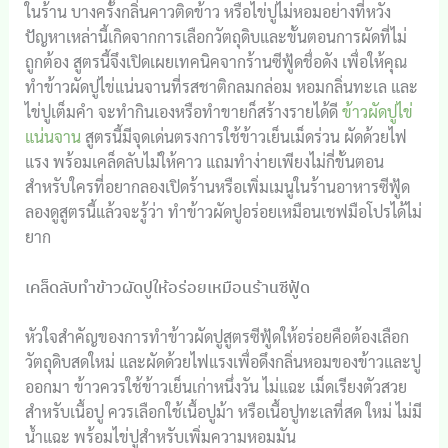
ในร้าน บางครั้งกลิ่นคาวติดข้าว หรือไข่ปูไม่หอมอย่างที่หวัง
ปัญหาเหล่านี้เกิดจากการเลือกวัตถุดิบและขั้นตอนการผัดที่ไม่
ถูกต้อง สูตรนี้จึงเปิดเผยเทคนิคจากร้านซีฟู้ดชื่อดัง เพื่อให้คุณ
ทำข้าวผัดปูไข่แน่นจานที่รสชาติกลมกล่อม หอมกลิ่นทะเล และ
ไข่ปูเต็มคำ จะทำกินเองหรือทำขายก็สร้างรายได้ดี
ข้าวผัดปูไข่
แน่นจาน
สูตรนี้มีจุดเด่นตรงการใช้ข้าวเย็นเม็ดร่วน ผัดด้วยไฟ
แรง พร้อมเคล็ดลับไม่ให้คาว แถมทำง่ายเพียงไม่กี่ขั้นตอน
สำหรับใครที่อยากลองเปิดร้านหรือเพิ่มเมนูในร้านอาหารซีฟู้ด
ลองดูสูตรนี้แล้วจะรู้ว่า ทำข้าวผัดปูอร่อยเหมือนเชฟมือโปรได้ไม่
ยาก
เคล็ดลับทำข้าวผัดปูให้อร่อยเหมือนร้านซีฟู้ด
หัวใจสำคัญของการทำข้าวผัดปูสูตรซีฟู้ดให้อร่อยคือต้องเลือก
วัตถุดิบสดใหม่ และผัดด้วยไฟแรงเพื่อดึงกลิ่นหอมของข้าวและปู
ออกมา ข้าวควรใช้ข้าวเย็นเก่าหนึ่งวัน ไม่แฉะ เม็ดเรียงตัวสวย
สำหรับเนื้อปู ควรเลือกใช้เนื้อปูม้า หรือเนื้อปูทะเลที่สด ใหม่ ไม่มี
น้ำแฉะ พร้อมไข่ปูสำหรับเพิ่มความหอมมัน