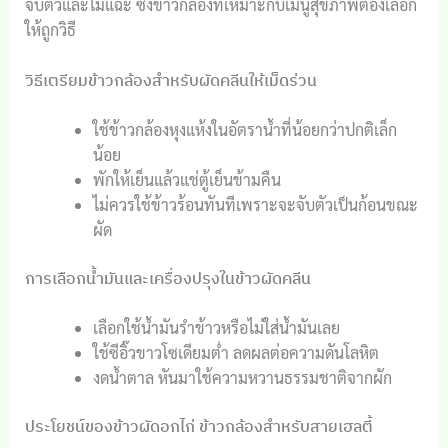
จับตัวและไม่แฉะ ซึ่งข้าวกล้องที่เหมาะกับเมนูสุขภาพต้องเลือก
ให้ถูกวิธี
วิธีเตรียมข้าวกล้องสำหรับผัดคลีนให้เม็ดร่วน
ใช้ข้าวกล้องหุงแห้งในอัตราน้ำที่น้อยกว่าปกติเล็ก
น้อย
พักให้เย็นแล้วแช่ตู้เย็นข้ามคืน
ไม่ควรใช้ข้าวร้อนทันทีเพราะจะจับตัวเป็นก้อนขณะ
ผัด
การเลือกน้ำมันและเครื่องปรุงในข้าวผัดคลีน
เลือกใช้น้ำมันรำข้าวหรือไม่ใส่น้ำมันเลย
ใช้ซีอิ๊วขาวโซเดียมต่ำ ลดผลต่อความดันโลหิต
งดน้ำตาล หันมาใช้ความหวานธรรมชาติจากผัก
ประโยชน์ของข้าวผัดอกไก่ ข้าวกล้องสำหรับสายเฮลตี้