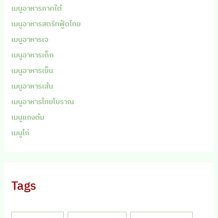
เมนูอาหารภาคใต้
เมนูอาหารสตรีทฟู้ดไทย
เมนูอาหารเจ
เมนูอาหารเด็ก
เมนูอาหารเย็น
เมนูอาหารเส้น
เมนูอาหารไทยโบราณ
เมนูแกงต้ม
เมนูไก่
Tags