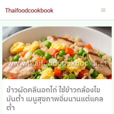
Skip
Thaifoodcookbook
to
Main
content
Men
ข้าวผัดคลีนอกไก่ ใช้ข้าวกล้องไข
มันต่ำ เมนูสุขภาพอิ่มนานแต่แคล
ต่ำ