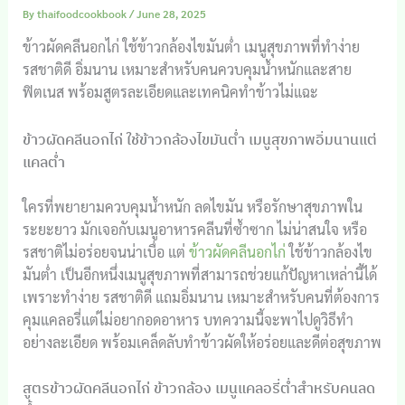
By
thaifoodcookbook
/
June 28, 2025
ข้าวผัดคลีนอกไก่ ใช้ข้าวกล้องไขมันต่ำ เมนูสุขภาพที่ทำง่าย
รสชาติดี อิ่มนาน เหมาะสำหรับคนควบคุมน้ำหนักและสาย
ฟิตเนส พร้อมสูตรละเอียดและเทคนิคทำข้าวไม่แฉะ
ข้าวผัดคลีนอกไก่ ใช้ข้าวกล้องไขมันต่ำ เมนูสุขภาพอิ่มนานแต่
แคลต่ำ
ใครที่พยายามควบคุมน้ำหนัก ลดไขมัน หรือรักษาสุขภาพใน
ระยะยาว มักเจอกับเมนูอาหารคลีนที่ซ้ำซาก ไม่น่าสนใจ หรือ
รสชาติไม่อร่อยจนน่าเบื่อ แต่
ข้าวผัดคลีนอกไก่
ใช้ข้าวกล้องไข
มันต่ำ เป็นอีกหนึ่งเมนูสุขภาพที่สามารถช่วยแก้ปัญหาเหล่านี้ได้
เพราะทำง่าย รสชาติดี แถมอิ่มนาน เหมาะสำหรับคนที่ต้องการ
คุมแคลอรี่แต่ไม่อยากอดอาหาร บทความนี้จะพาไปดูวิธีทำ
อย่างละเอียด พร้อมเคล็ดลับทำข้าวผัดให้อร่อยและดีต่อสุขภาพ
สูตรข้าวผัดคลีนอกไก่ ข้าวกล้อง เมนูแคลอรี่ต่ำสำหรับคนลด