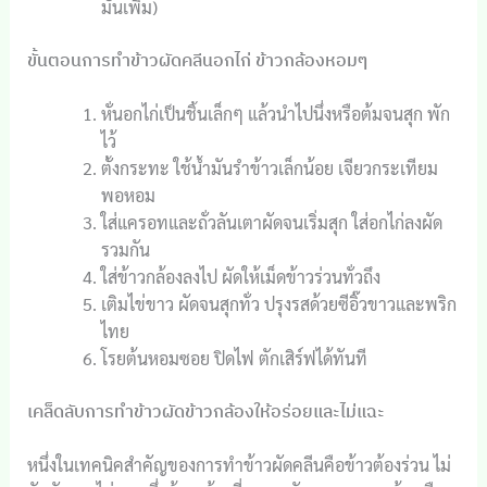
มันเพิ่ม)
ขั้นตอนการทำข้าวผัดคลีนอกไก่ ข้าวกล้องหอมๆ
หั่นอกไก่เป็นชิ้นเล็กๆ แล้วนำไปนึ่งหรือต้มจนสุก พัก
ไว้
ตั้งกระทะ ใช้น้ำมันรำข้าวเล็กน้อย เจียวกระเทียม
พอหอม
ใส่แครอทและถั่วลันเตาผัดจนเริ่มสุก ใส่อกไก่ลงผัด
รวมกัน
ใส่ข้าวกล้องลงไป ผัดให้เม็ดข้าวร่วนทั่วถึง
เติมไข่ขาว ผัดจนสุกทั่ว ปรุงรสด้วยซีอิ๊วขาวและพริก
ไทย
โรยต้นหอมซอย ปิดไฟ ตักเสิร์ฟได้ทันที
เคล็ดลับการทำข้าวผัดข้าวกล้องให้อร่อยและไม่แฉะ
หนึ่งในเทคนิคสำคัญของการทำข้าวผัดคลีนคือข้าวต้องร่วน ไม่