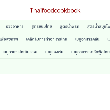
Thaifoodcookbook
รีวิวอาหาร
สูตรขนมไทย
สูตรน้ำพริก
สูตรน้ำสมุนไ
พื่อสุขภาพ
เคล็ดลับการทำอาหารไทย
เมนูอาหารคลีน
เ
เมนูอาหารไทยโบราณ
เมนูแกงต้ม
เมนูอาหารสตรีทฟู้ดไทย