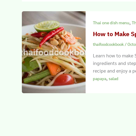
,
Thai one dish menu
Th
How to Make Sp
thaifoodcookbook
/
Octo
Learn how to make S
ingredients and step
recipe and enjoy a pe
,
papaya
salad