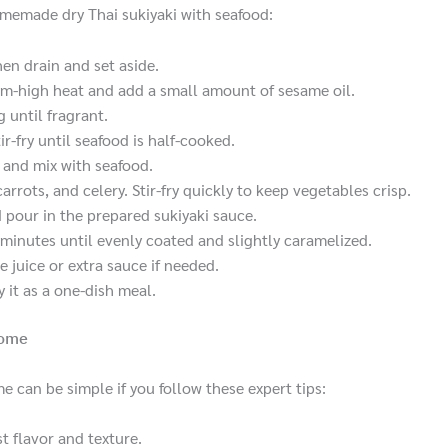
omemade dry Thai sukiyaki with seafood:
hen drain and set aside.
m-high heat and add a small amount of sesame oil.
g until fragrant.
ir-fry until seafood is half-cooked.
, and mix with seafood.
rots, and celery. Stir-fry quickly to keep vegetables crisp.
 pour in the prepared sukiyaki sauce.
 minutes until evenly coated and slightly caramelized.
 juice or extra sauce if needed.
 it as a one-dish meal.
Home
e can be simple if you follow these expert tips:
t flavor and texture.