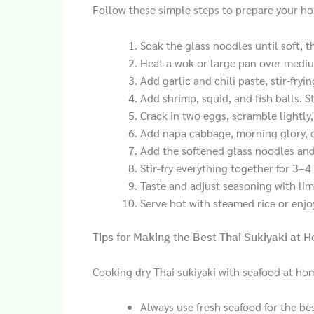
Follow these simple steps to prepare your h
Soak the glass noodles until soft, t
Heat a wok or large pan over mediu
Add garlic and chili paste, stir-fryin
Add shrimp, squid, and fish balls. St
Crack in two eggs, scramble lightly
Add napa cabbage, morning glory, car
Add the softened glass noodles and
Stir-fry everything together for 3–4
Taste and adjust seasoning with lime
Serve hot with steamed rice or enjoy
Tips for Making the Best Thai Sukiyaki at 
Cooking dry Thai sukiyaki with seafood at hom
Always use fresh seafood for the bes