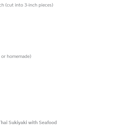
h (cut into 3-inch pieces)
ht or homemade)
Thai Sukiyaki with Seafood