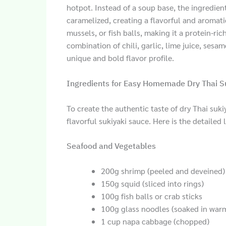
hotpot. Instead of a soup base, the ingredients
caramelized, creating a flavorful and aromati
mussels, or fish balls, making it a protein-ric
combination of chili, garlic, lime juice, sesa
unique and bold flavor profile.
Ingredients for Easy Homemade Dry Thai S
To create the authentic taste of dry Thai suk
flavorful sukiyaki sauce. Here is the detailed l
Seafood and Vegetables
200g shrimp (peeled and deveined)
150g squid (sliced into rings)
100g fish balls or crab sticks
100g glass noodles (soaked in warm
1 cup napa cabbage (chopped)