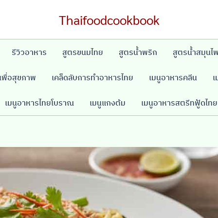
Thaifoodcookbook
รีวิวอาหาร
สูตรขนมไทย
สูตรน้ำพริก
สูตรน้ำสมุนไ
พื่อสุขภาพ
เคล็ดลับการทำอาหารไทย
เมนูอาหารคลีน
เ
เมนูอาหารไทยโบราณ
เมนูแกงต้ม
เมนูอาหารสตรีทฟู้ดไทย