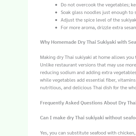
Do not overcook the vegetables; kee
Soak glass noodles just enough to 
Adjust the spice level of the sukiy
For more aroma, drizzle extra sesam
Why Homemade Dry Thai Sukiyaki with Seaf
Making dry Thai sukiyaki at home allows you 
Unlike restaurant versions that may use more
reducing sodium and adding extra vegetables.
while vegetables add essential fiber, vitamins
nutritious, and delicious Thai dish for the who
Frequently Asked Questions About Dry Thai
Can I make dry Thai sukiyaki without seaf
Yes, you can substitute seafood with chicken,