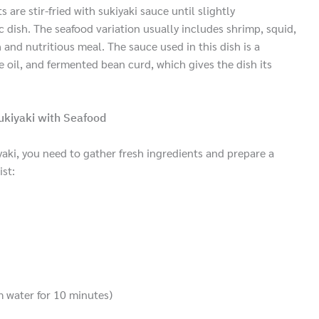
 are stir-fried with sukiyaki sauce until slightly
c dish. The seafood variation usually includes shrimp, squid,
h and nutritious meal. The sauce used in this dish is a
me oil, and fermented bean curd, which gives the dish its
ukiyaki with Seafood
iyaki, you need to gather fresh ingredients and prepare a
ist:
 water for 10 minutes)