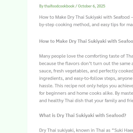
By
thaifoodcookbook
/
October 6, 2025
How to Make Dry Thai Sukiyaki with Seafood 
by-step cooking method, and easy tips for mak
How to Make Dry Thai Sukiyaki with Seaf
Many people love the comforting taste of Tha
because the flavors don’t turn out the same a
sauce, fresh vegetables, and perfectly cooked 
ingredients, and easy-to-follow steps, anyon
hassle. This recipe not only helps you achie
for beginners and home cooks alike. By maste
and healthy Thai dish that your family and fri
What is Dry Thai Sukiyaki with Seafood?
Dry Thai sukiyaki, known in Thai as “Suki Haeng