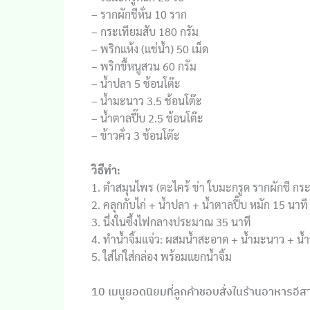
– รากผักชีหั่น 10 ราก
– กระเทียมสับ 180 กรัม
– พริกแห้ง (แช่น้ำ) 50 เม็ด
– พริกขี้หนูสวน 60 กรัม
– น้ำปลา 5 ช้อนโต๊ะ
– น้ำมะนาว 3.5 ช้อนโต๊ะ
– น้ำตาลปี๊บ 2.5 ช้อนโต๊ะ
– ข้าวคั่ว 3 ช้อนโต๊ะ
วิธีทำ:
1. ตำสมุนไพร (ตะไคร้ ข่า ใบมะกรูด รากผักชี กร
2. คลุกกับไก่ + น้ำปลา + น้ำตาลปี๊บ หมัก 15 นาที
3. นึ่งในซึ้งไฟกลางประมาณ 35 นาที
4. ทำน้ำจิ้มแจ่ว: ผสมน้ำสะอาด + น้ำมะนาว + น้ำ
5. ใส่ไก่ใส่กล่อง พร้อมแยกน้ำจิ้ม
10 เมนูยอดนิยมที่ลูกค้าชอบสั่งในร้านอาหารอีสาน 