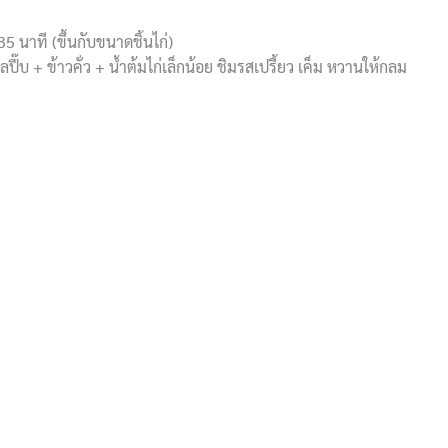
35 นาที (ขึ้นกับขนาดชิ้นไก่)
ี๊บ + ข้าวคั่ว + น้ำต้มไก่เล็กน้อย ชิมรสเปรี้ยว เค็ม หวานให้กลม