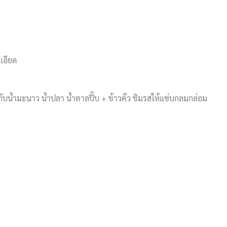
เอียด
 ๆ กับน้ำมะนาว น้ำปลา น้ำตาลปี๊บ + ข้าวคั่ว ชิมรสให้แซ่บกลมกล่อม