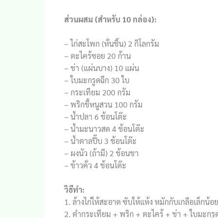
ส่วนผสม (สำหรับ 10 กล่อง):
– ไก่สะโพก (หั่นชิ้น) 2 กิโลกรัม
– ตะไคร้ซอย 20 ก้าน
– ข่า (แผ่นบาง) 10 แผ่น
– ใบมะกรูดฉีก 30 ใบ
– กระเทียม 200 กรัม
– พริกขี้หนูสวน 100 กรัม
– น้ำปลา 6 ช้อนโต๊ะ
– น้ำมะนาวสด 4 ช้อนโต๊ะ
– น้ำตาลปี๊บ 3 ช้อนโต๊ะ
– ผงนัว (ถ้ามี) 2 ช้อนชา
– ข้าวคั่ว 4 ช้อนโต๊ะ
วิธีทำ:
1. ล้างไก่ให้สะอาด ซับให้แห้ง หมักกับเกลือเล็กน้อ
2. ตำกระเทียม + พริก + ตะไคร้ + ข่า + ใบมะกรูดให