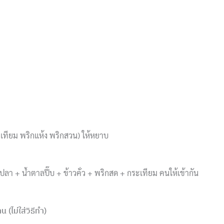
ะเทียม พริกแห้ง พริกสวน) ให้หยาบ
ปลา + น้ำตาลปี๊บ + ข้าวคั่ว + พริกสด + กระเทียม คนให้เข้ากัน
(ไม่ใส่วิธีทำ)