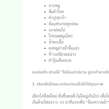
ลาบหมู
ส้มตำไทย
ตำปูปลาร้า
ต้มแซ่บกระดูกอ่อน
แกงอ่อมไก่
ไก่ทอดสมุนไพร
น้ำตกเนื้อ
คอหมูย่างน้ำจิ้มแจ่ว
ข้าวเหนียวมะม่วง
ยำวุ้นเส้นทะเล
เทคนิคที่จะช่วยให้ “ไก่นึ่งแจ่วอีสาน สูตรทำขา
1. เลือกชิ้นไก่และเตรียมก่อนนึ่งให้ได้คุณภาพ
เลือกไก่ที่สดใหม่ หั่นชิ้นพอดี (ไม่ใหญ่เกินไป) เพื่อให
เริ่มด้วยไฟแรง 5–10 นาทีแรกเพื่อ “ล็อกความฉ่ำ