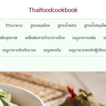
Thaifoodcookbook
รีวิวอาหาร
สูตรขนมไทย
สูตรน้ำพริก
สูตรน้ำสมุนไ
พื่อสุขภาพ
เคล็ดลับการทำอาหารไทย
เมนูอาหารคลีน
เ
เมนูอาหารไทยโบราณ
เมนูแกงต้ม
เมนูอาหารสตรีทฟู้ดไทย