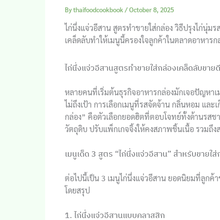
By
thaifoodcookbook
/
October 8, 2025
ไก่นึ่งแจ่วอีสาน สูตรทำขายใส่กล่อง วิธีปรุงไก่นุ
เคล็ดลับทำให้เมนูนี้ครองใจลูกค้าในตลาดอาหารกล
ไก่นึ่งแจ่วอีสานสูตรทำขายใส่กล่องเคล็ดลับขายด
หลายคนที่เริ่มต้นธุรกิจอาหารกล่องมักเจอปัญหาเ
ไม่ถึงเป้า การเลือกเมนูที่รสจัดจ้าน กลิ่นหอม และเก
กล่อง” คือตัวเลือกยอดฮิตที่ตอบโจทย์ทั้งด้านรสชา
วัตถุดิบ ปรับแพ็กเกจจิ้งให้คงสภาพชิ้นเนื้อ รวมถึ
เมนูเด็ด 3 สูตร “ไก่นึ่งแจ่วอีสาน” สำหรับขายใส่
ต่อไปนี้เป็น 3 เมนูไก่นึ่งแจ่วอีสาน ยอดนิยมที่ลู
โดยสรุป
1. ไก่นึ่งแจ่วอีสานแบบคลาสสิก