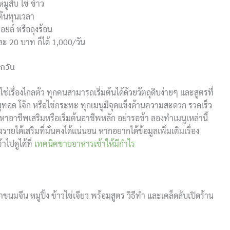
หมูสับ ไข่ ข้าว
้นทุนเวลา
อยล์ หรือถุงร้อน
ละ 20 บาท ก็ได้ 1,000/วัน
ุกวัน
่เรื่องไกลตัว ทุกคนสามารถเริ่มต้นได้ด้วยวัตถุดิบง่ายๆ และสูตรที่
วหมูทอด โจ๊ก หรือไข่กระทะ ทุกเมนูมีจุดแข็งด้านความสะดวก รวดเร็ว
อาชีพเสริมหรือเริ่มต้นอาชีพหลัก อย่ารอช้า ลองทำเมนูเหล่านี้
ยได้เสริมที่มั่นคงได้แน่นอน หากอยากได้ข้อมูลเพิ่มเติมเรื่อง
ไปดูได้ที่
เทคนิคขายอาหารเช้าให้มีกำไร
นมจีน หมูปิ้ง ข้าวไข่เจียว พร้อมสูตร วิธีทำ และเคล็ดลับเปิดร้าน