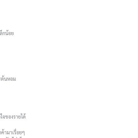
ล็กน้อย
ละต้นหอม
วใจของรายได้
กค้ามาเรื่อยๆ