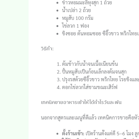
ข้าวหอมมะลิหุงสุก 1 ถ้วย
น้ำเปล่า 2 ถ้วย
หมูสับ 100 กรัม
ไข่ลวก 1 ฟอง
ขิงซอย ต้นหอมซอย ซีอิ๊วขาว พริกไทยเ
วิธีทำ:
ต้มข้าวกับน้ำจนเนื้อเนียนข้น
ปั้นหมูสับเป็นก้อนเล็กลงต้มจนสุก
ปรุงรสด้วยซีอิ๊วขาว พริกไทย โรยขิงแ
ตอกไข่ลวกใส่ชามขณะเสิร์ฟ
เทคนิคขายอาหารเช้าให้ได้กำไรวันละพัน
นอกจากสูตรและเมนูที่ดีแล้ว เทคนิคการขายคือหั
ตั้งร้านเช้า:
เปิดร้านตั้งแต่ตี 5–6 โมง ลู