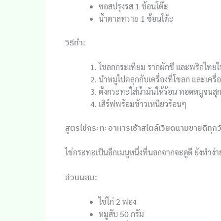
ซอสปรุงรส 1 ช้อนโต๊ะ
น้ำตาลทราย 1 ช้อนโต๊ะ
วิธีทำ:
โขลกกระเทียม รากผักชี และพริกไทยให
นำหมูไปคลุกกับเครื่องที่โขลก และเครื่อง
ตั้งกระทะใส่น้ำมันให้ร้อน ทอดหมูจนสุกเ
เสิร์ฟพร้อมข้าวเหนียวร้อนๆ
สูตรไข่กระทะอาหารเช้าสไตล์เวียดนามขายดีทุกว
ไข่กระทะเป็นอีกเมนูหนึ่งที่นอกจากจะดูดี ยังทำ
ส่วนผสม:
ไข่ไก่ 2 ฟอง
หมูสับ 50 กรัม