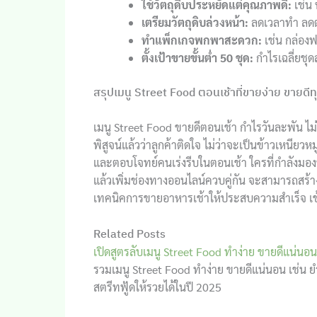
ใช้วัตถุดิบประหยัดแต่คุณภาพดี:
เช่น 
เตรียมวัตถุดิบล่วงหน้า:
ลดเวลาทำ ลดต
ทำแพ็กเกจพกพาสะดวก:
เช่น กล่องฟ
ตั้งเป้าขายขั้นต่ำ 50 ชุด:
กำไรเฉลี่ยชุด
สรุปเมนู Street Food ตอนเช้าที่ขายง่าย ขายดีท
เมนู Street Food ขายดีตอนเช้า กำไรวันละพัน ไม่ใช
พิสูจน์แล้วว่าลูกค้าติดใจ ไม่ว่าจะเป็นข้าวเหนีย
และตอบโจทย์คนเร่งรีบในตอนเช้า ใครที่กำลังมองหา
แล้วเพิ่มช่องทางออนไลน์ควบคู่กัน จะสามารถสร้างรา
เทคนิคการขายอาหารเช้าให้ประสบความสำเร็จ เข้า
Related Posts
เปิดสูตรลับเมนู Street Food ทำง่าย ขายดีแน่นอน
รวมเมนู Street Food ทำง่าย ขายดีแน่นอน เช่น ยำข
สตรีทฟู้ดให้รวยได้ในปี 2025