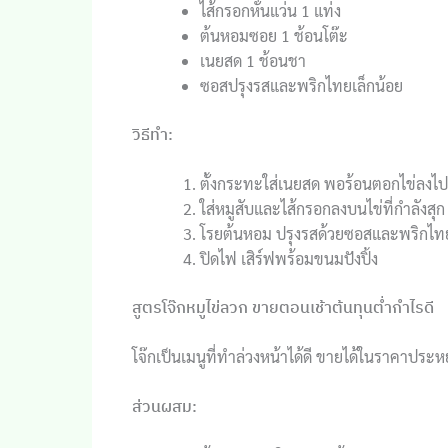
ไส้กรอกหั่นแว่น 1 แท่ง
ต้นหอมซอย 1 ช้อนโต๊ะ
เนยสด 1 ช้อนชา
ซอสปรุงรสและพริกไทยเล็กน้อย
วิธีทำ:
ตั้งกระทะใส่เนยสด พอร้อนตอกไข่ลงไป
ใส่หมูสับและไส้กรอกลงบนไข่ที่กำลังสุก
โรยต้นหอม ปรุงรสด้วยซอสและพริกไท
ปิดไฟ เสิร์ฟพร้อมขนมปังปิ้ง
สูตรโจ๊กหมูไข่ลวก ขายตอนเช้าต้นทุนต่ำกำไรดี
โจ๊กเป็นเมนูที่ทำล่วงหน้าได้ดี ขายได้ในราคาประหยั
ส่วนผสม: