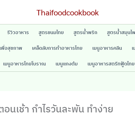
Thaifoodcookbook
รีวิวอาหาร
สูตรขนมไทย
สูตรน้ำพริก
สูตรน้ำสมุนไ
พื่อสุขภาพ
เคล็ดลับการทำอาหารไทย
เมนูอาหารคลีน
เ
เมนูอาหารไทยโบราณ
เมนูแกงต้ม
เมนูอาหารสตรีทฟู้ดไทย
ตอนเช้า กำไรวันละพัน ทำง่าย