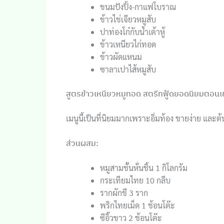
ขนมปังปิ้ง-กาแฟโบราณ
ข้าวไข่เจียวหมูสับ
ปาท่องโก๋กับน้ำเต้าหู้
ข้าวเหนียวไก่ทอด
ข้าวผัดแหนม
ซาลาเปาไส้หมูสับ
สูตรข้าวเหนียวหมูทอด สตรีทฟู้ดยอดนิยมตอนเช
เมนูนี้เป็นที่นิยมมากเพราะอิ่มท้อง ขายง่าย และต้น
ส่วนผสม:
หมูสามชั้นหั่นชิ้น 1 กิโลกรัม
กระเทียมไทย 10 กลีบ
รากผักชี 3 ราก
พริกไทยเม็ด 1 ช้อนโต๊ะ
ซีอิ๊วขาว 2 ช้อนโต๊ะ