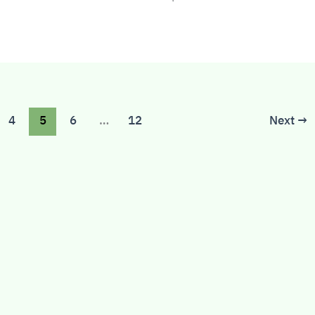
4
5
6
…
12
Next
→