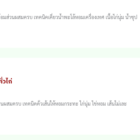
พร้อมส่วนผสมครบ เทคนิคเคี่ยวน้ำพะโล้หอมเครื่องเทศ เนื้อไก่นุ่ม น้ำซุป
ั่วไก่
อมส่วนผสมครบ เทคนิคคั่วเส้นให้หอมกระทะ ไก่นุ่ม ไข่หอม เส้นไม่เละ