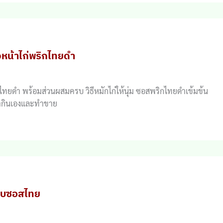
าวหน้าไก่พริกไทยดำ
กไทยดำ พร้อมส่วนผสมครบ วิธีหมักไก่ให้นุ่ม ซอสพริกไทยดำเข้มข้น
ทำกินเองและทำขาย
่อบซอสไทย