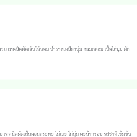
บ เทคนิคผัดเส้นให้หอม น้ำราดเหนียวนุ่ม กลมกล่อม เนื้อไก่นุ่ม ผัก
มครบ เทคนิคผัดเส้นหอมกระทะ ไม่เละ ไก่นุ่ม คะน้ากรอบ รสชาติเข้มข้น