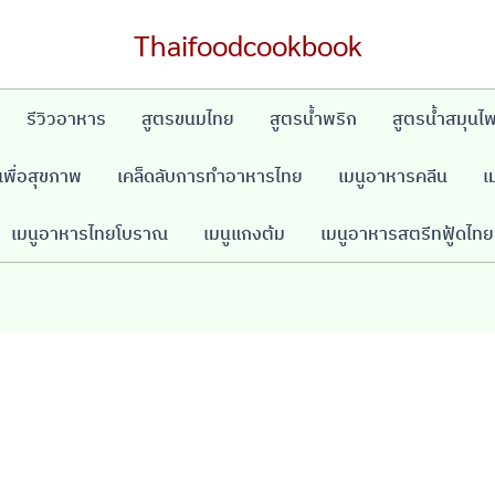
Thaifoodcookbook
รีวิวอาหาร
สูตรขนมไทย
สูตรน้ำพริก
สูตรน้ำสมุนไ
พื่อสุขภาพ
เคล็ดลับการทำอาหารไทย
เมนูอาหารคลีน
เ
เมนูอาหารไทยโบราณ
เมนูแกงต้ม
เมนูอาหารสตรีทฟู้ดไทย