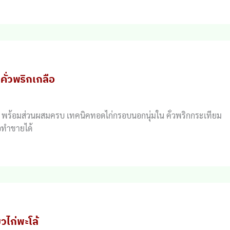
่คั่วพริกเกลือ
เกลือ พร้อมส่วนผสมครบ เทคนิคทอดไก่กรอบนอกนุ่มใน คั่วพริกกระเทียม
ือทำขายได้
ยวไก่พะโล้