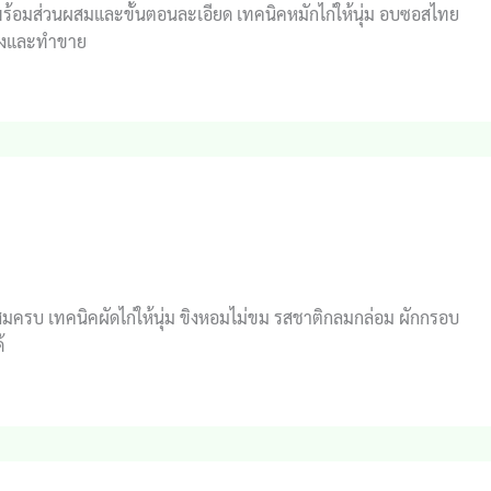
พร้อมส่วนผสมและขั้นตอนละเอียด เทคนิคหมักไก่ให้นุ่ม อบซอสไทย
เองและทำขาย
นผสมครบ เทคนิคผัดไก่ให้นุ่ม ขิงหอมไม่ขม รสชาติกลมกล่อม ผักกรอบ
้