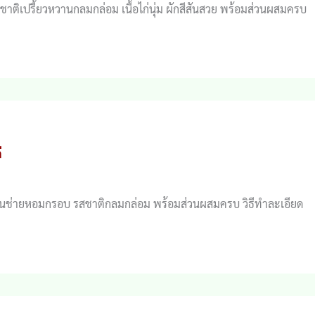
รสชาติเปรี้ยวหวานกลมกล่อม เนื้อไก่นุ่ม ผักสีสันสวย พร้อมส่วนผสมครบ
่
่นุ่ม คื่นช่ายหอมกรอบ รสชาติกลมกล่อม พร้อมส่วนผสมครบ วิธีทำละเอียด