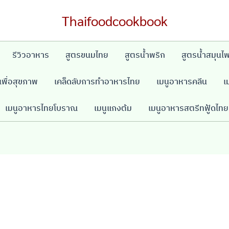
Thaifoodcookbook
รีวิวอาหาร
สูตรขนมไทย
สูตรน้ำพริก
สูตรน้ำสมุนไ
พื่อสุขภาพ
เคล็ดลับการทำอาหารไทย
เมนูอาหารคลีน
เ
เมนูอาหารไทยโบราณ
เมนูแกงต้ม
เมนูอาหารสตรีทฟู้ดไทย