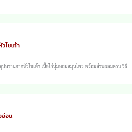
หัวไชเท้า
 น้ำซุปหวานจากหัวไชเท้า เนื้อไก่นุ่มหอมสมุนไพร พร้อมส่วนผสมครบ วิธี
ิงอ่อน