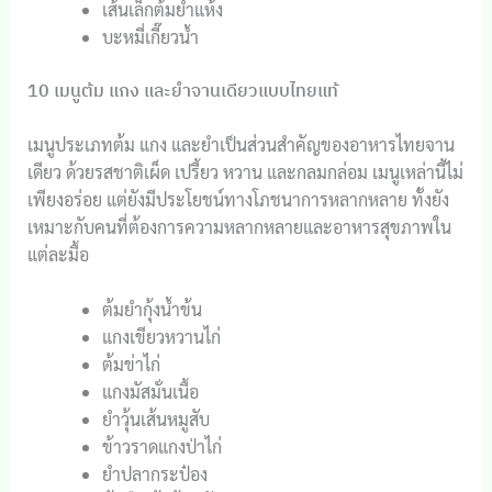
เส้นเล็กต้มยำแห้ง
บะหมี่เกี๊ยวน้ำ
10 เมนูต้ม แกง และยำจานเดียวแบบไทยแท้
เมนูประเภทต้ม แกง และยำเป็นส่วนสำคัญของอาหารไทยจาน
เดียว ด้วยรสชาติเผ็ด เปรี้ยว หวาน และกลมกล่อม เมนูเหล่านี้ไม่
เพียงอร่อย แต่ยังมีประโยชน์ทางโภชนาการหลากหลาย ทั้งยัง
เหมาะกับคนที่ต้องการความหลากหลายและอาหารสุขภาพใน
แต่ละมื้อ
ต้มยำกุ้งน้ำข้น
แกงเขียวหวานไก่
ต้มข่าไก่
แกงมัสมั่นเนื้อ
ยำวุ้นเส้นหมูสับ
ข้าวราดแกงป่าไก่
ยำปลากระป๋อง