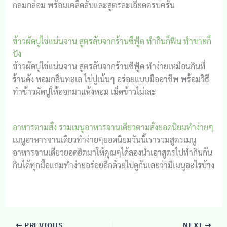
กลมกล่อม พร้อมเคล็ดลับและสูตรละเอียดครบครัน
ข้าวผัดปูไข่แน่นจาน สูตรลับจากร้านซีฟู้ด ทำกินก็ฟิน ทำขายก็
ปัง
ข้าวผัดปูไข่แน่นจาน สูตรลับจากร้านซีฟู้ด ทำง่ายเหมือนกินที่
ร้านดัง หอมกลิ่นทะเล ไข่ปูเน้นๆ อร่อยแบบมืออาชีพ พร้อมวิธี
ทำข้าวผัดปูให้ออกมาแห้งหอม เม็ดข้าวไม่เละ
อาหารตามสั่ง รวมเมนูอาหารจานเดียวตามสั่งยอดนิยมทำง่ายๆ
เมนูอาหารจานเดียวทำง่ายๆยอดนิยมวันนี้เรารวมสูตรเมนู
อาหารจานเดียวยอดฮิตมาให้คุณๆได้ลองนำเอาสูตรไปทำกินกัน
กินได้ทุกมื้อแถมทำง่ายอร่อยอีกด้วยไปดูกันเลยว่ามีเมนูอะไรบ้าง
PREVIOUS
NEXT