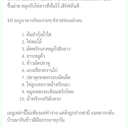
ขึ้นฉ่าย คลุกกับไข่ดาวที่หั่นไว้ เสิร์ฟทันที
10 เมนูอาหารไทยง่ายๆ ที่สามีกินแล้วชม
ต้มยำกุ้งน้ำใส
ไข่พะโล้
ผัดพริกแกงหมูถั่วฝักยาว
ลาบหมูคั่ว
ข้าวผัดปลาทู
แกงเขียวหวานไก่
ปลาดุกทอดกรอบผัดเผ็ด
ไข่ลูกเขยราดน้ำพริกเผา
หมูทอดกระเทียมพริกไทย
น้ำพริกกะปิผักลวก
เมนูเหล่านี้ไม่เพียงแต่ทำง่าย แต่ยังถูกปากสามี จนอยากกลับ
บ้านมากินข้าวฝีมือภรรยาทุกวัน