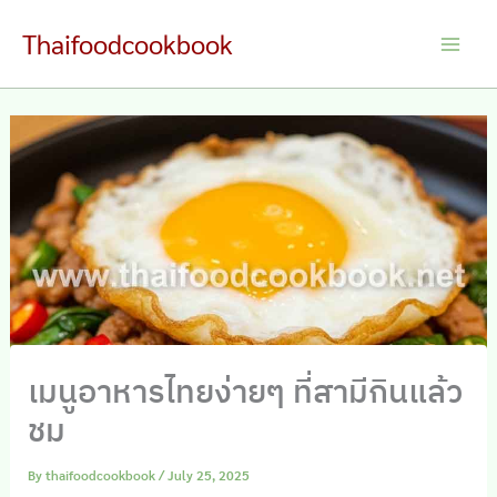
Skip
Thaifoodcookbook
to
Main
content
Men
เมนูอาหารไทยง่ายๆ ที่สามีกินแล้ว
ชม
By
thaifoodcookbook
/
July 25, 2025