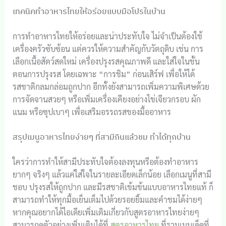
เทคนิคทำอาหารไทยให้อร่อยแบบมือโปรในบ้าน
การทำอาหารไทยให้อร่อยและน่าประทับใจ ไม่จำเป็นต้องใช้
เครื่องครัวซับซ้อน แต่ควรให้ความสำคัญกับวัตถุดิบ เช่น การ
เลือกเนื้อสัตว์สดใหม่ เครื่องปรุงรสคุณภาพดี และใส่ใจในขั้น
ตอนการปรุงรส โดยเฉพาะ “การชิม” ก่อนเสิร์ฟ เพื่อให้ได้
รสชาติกลมกล่อมถูกปาก อีกทั้งยังสามารถเพิ่มความพิเศษด้วย
การจัดจานสวยๆ หรือเพิ่มเครื่องเคียงอย่างไข่เจียวกรอบ ผัก
แนม หรือซุปเบาๆ เพื่อเสริมอรรถรสของมื้ออาหาร
สรุปเมนูอาหารไทยง่ายๆ ที่สามีกินแล้วชม ทำได้ทุกบ้าน
ใครว่าการทำให้สามีประทับใจต้องลงทุนหรือต้องทำอาหาร
ยากๆ จริงๆ แล้วแค่ใส่ใจในรายละเอียดเล็กน้อย เลือกเมนูที่สามี
ชอบ ปรุงรสให้ถูกปาก และมีรสชาติเข้มข้นแบบอาหารไทยแท้ ก็
สามารถทำให้ทุกมื้อเย็นเต็มไปด้วยรอยยิ้มและคำชมได้ง่ายๆ
หากคุณอยากได้ไอเดียเพิ่มเติมเกี่ยวกับสูตรอาหารไทยง่ายๆ
สามารถดูตัวอย่างเพิ่มเติมได้ที่
สูตรอาหารไทย
ที่รวมเมนูเด็ดที่