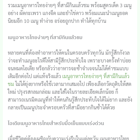
รวมเมนูอาหารไทยง่ายๆ ที่สามีกินแล้วชม พร้อมสูตรเด็ด 3 เมนู
อย่าง ผัดกะเพรา แกงจืด และยำไข่ดาว พร้อมแนะนำเมนูยอด
นิยมอีก 10 เมนู ทำง่าย อร่อยถูกปาก ทำได้ทุกบ้าน
เมนูอาหารไทยง่ายๆ ที่สามีกินแล้วชม
หลายคนที่ต้องทำอาหารให้คนในครอบครัวทุกวัน มักรู้สึกกังวล
ว่าจะทำเมนูอะไรดีให้สามีรู้สึกประทับใจ เพราะบางครั้งทำบ่อย
จนหมดไอเดีย หรือกลัวว่าอาหารจะซ้ำจำเจจนไม่ได้คำชมแบบ
เดิมอีกต่อไป แต่แท้จริงแล้ว
เมนูอาหารไทยง่ายๆ ที่สามีกินแล้ว
ชม
ไม่ได้ยุ่งยากหรือใช้เวลามากเสมอไป เพียงเลือกวัตถุดิบให้สด
ใหม่ ปรุงรสกลมกล่อม และใส่ใจในรายละเอียดเล็กน้อย ก็
สามารถเนรมิตเมนูที่ทำให้คนกินรู้สึกประทับใจได้ไม่ยาก และยัง
กลายเป็นเมนูประจำครอบครัวที่สามีอยากกินซ้ำได้ด้วย
ไอเดียเมนูอาหารไทยสำหรับมื้อเย็นแบบเร่งด่วน
เมื่อชีวิตคู่ต้องเผชิญกับความเร่งรีบในแต่ละวัน เมนูอาหารไทย