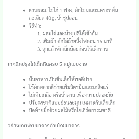
ส่วนผสม: ไข่ไก่ 1 ฟอง, ผักโขมและแครอทหั่น
ละเอียด 40 g, น้ำซุปอ่อน
วิธีทำ:
ผสมไข่และน้ำซุปตีให้เข้ากัน
เติมผัก ตักใส่ถ้วยนึ่งไฟอ่อน 15 นาที
สุกแล้วพักเล็กน้อยก่อนให้เด็กทาน
เทคนิคปรุงให้เด็กกินครบ 5 หมู่แบบง่าย
หั่นอาหารเป็นชิ้นเล็กให้พอดีปาก
ใช้ผักหลากสีช่วยเพิ่มวิตามินและเกลือแร่
ไม่เติมเกลือ หรือน้ำตาล เพื่อความปลอดภัย
ปรับรสชาติแบบอ่อนละมุน เหมาะกับเด็กเล็ก
ปิดท้ายมื้อด้วยผลไม้หรือโยเกิร์ตธรรมชาติ
วิธีสังเกตพัฒนาการด้านโภชนาการ