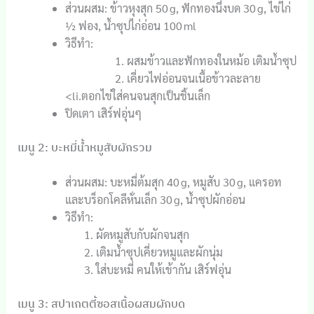
ส่วนผสม: ข้าวหุงสุก 50 g, ฟักทองนึ่งบด 30 g, ไข่ไก่
½ ฟอง, น้ำซุปไก่อ่อน 100 ml
วิธีทำ:
ผสมข้าวและฟักทองในหม้อ เติมน้ำซุป
เคี่ยวไฟอ่อนจนเนื้อข้าวละลาย
<li.ตอกไข่ใส่คนจนสุกเป็นชิ้นเล็ก
ปิดเตา เสิร์ฟอุ่นๆ
เมนู 2: บะหมี่น้ำหมูสับผักรวม
ส่วนผสม: บะหมี่ต้มสุก 40 g, หมูสับ 30 g, แครอท
และบร็อกโคลีหั่นเล็ก 30 g, น้ำซุปผักอ่อน
วิธีทำ:
ผัดหมูสับกับผักจนสุก
เติมน้ำซุปเคี่ยวหมูและผักนุ่ม
ใส่บะหมี่ คนให้เข้ากัน เสิร์ฟอุ่น
เมนู 3: สปาเกตตี้ซอสเนื้อผสมผักบด