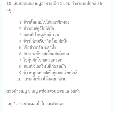
10 เมนูยอดนิยม เมนูอาหารเด็ก 1 ขวบ ทำง่ายกินได้ครบ 5
หมู่
ข้าวต้มผสมไข่ไก่และฟักทอง
ข้าวอบสตูว์ไก่ใส่ผัก
บะหมี่น้ำหมูสับผักรวม
ข้าวไก่เทอริยากิพร้อมผักนึ่ง
โจ๊กข้าวกล้องปลานึ่ง
สปาเกตตี้ซอสเนื้อผสมผักบด
ไข่ตุ๋นผักโขมและแครอท
ขนมปังโฮลวีทไส้ไก่ผสมผัก
ข้าวหมูบดซอสเต้าหู้และบร็อกโคลี
แพนเค้กข้าวโอ๊ตผสมกล้วย
ตัวอย่างเมนู 5 เมนู พร้อมส่วนผสมและวิธีทำ
เมนู 1: ข้าวต้มผสมไข่ไก่และฟักทอง