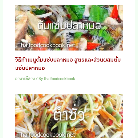
วิธีทำเมนูต้มแซ่บปลาหมอ สูตรและส่วนผสมต้ม
แซ่บปลาหมอ
อาหารอีสาน
/ By
thaifoodcookbook