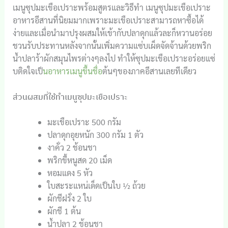
เมนูซุปมะเขือเปราะพร้อมสูตรและวิธีทำ เมนูซุปมะเขือเปราะ
อาหารอีสานที่นิยมมากเพราะมะเขือเปราะสามารถหาซื้อได้
ง่ายและเมื่อนำมาปรุงผสมให้เข้ากับปลาดุกแล้วละก็หวานอร่อย
ชวนรับประทานหลังจากนั้นเพิ่มความแซ่บเผ็ดจัดจ้านด้วยพริก
น้ำปลาร้าผักสมุนไพรต่างๆลงไป ทำให้ซุปมะเขือเปราะอร่อยแซ่
บติดใจเป็
นอาหารเมนูขึ้นชื่อ
ต้นๆของภาคอีสานเลยทีเดียว
ส่วนผสมที่ใช้ทำเมนูซุปมะเขือเปราะ
มะเขือเปราะ 500 กรัม
ปลาดุกอุยหนัก 300 กรัม 1 ตัว
งาคั่ว 2 ช้อนชา
พริกขี้หนูสด 20 เม็ด
หอมแดง 5 หัว
ใบสะระแหน่เด็ดเป็นใบ ½ ถ้วย
ผักชีฝรั่ง 2 ใบ
ผักชี 1 ต้น
น้ำปลา 2 ช้อนชา