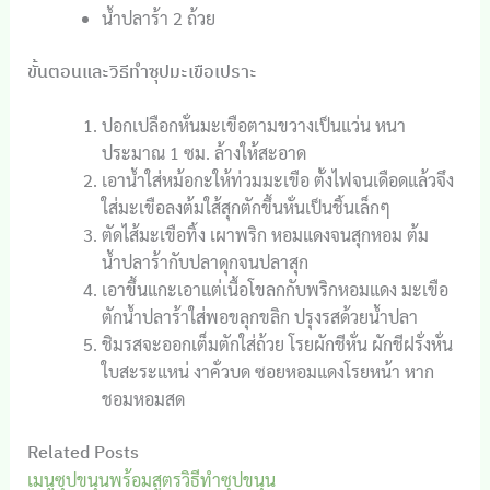
น้ำปลาร้า 2 ถ้วย
ขั้นตอนและวิธีทำซุปมะเขือเปราะ
ปอกเปลือกหั่นมะเขือตามขวางเป็นแว่น หนา
ประมาณ 1 ซม. ล้างให้สะอาด
เอาน้ำใส่หม้อกะให้ท่วมมะเขือ ตั้งไฟจนเดือดแล้วจึง
ใส่มะเขือลงต้มใส้สุกตักขึ้นหั่นเป็นชิ้นเล็กๆ
ตัดไส้มะเขือทิ้ง เผาพริก หอมแดงจนสุกหอม ต้ม
น้ำปลาร้ากับปลาดุกจนปลาสุก
เอาขึ้นแกะเอาแต่เนื้อโขลกกับพริกหอมแดง มะเขือ
ตักน้ำปลาร้าใส่พอขลุกขลิก ปรุงรสด้วยน้ำปลา
ชิมรสจะออกเต็มตักใส่ถ้วย โรยผักชีหั่น ผักชีฝรั่งหั่น
ใบสะระแหน่ งาคั่วบด ซอยหอมแดงโรยหน้า หาก
ชอมหอมสด
Related Posts
เมนูซุปขนุนพร้อมสูตรวิธีทำซุปขนุน