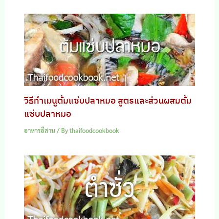
วิธีทำเมนูต้มแซ่บปลาหมอ สูตรและส่วนผสมต้ม
แซ่บปลาหมอ
อาหารอีสาน
/ By
thaifoodcookbook