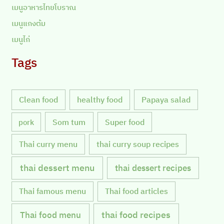
เมนูอาหารไทยโบราณ
เมนูแกงต้ม
เมนูไก่
Tags
Clean food
healthy food
Papaya salad
Som tum
Super food
pork
Thai curry menu
thai curry soup recipes
thai dessert menu
thai dessert recipes
Thai famous menu
Thai food articles
Thai food menu
thai food recipes