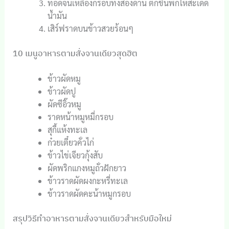
ทอดจนเหลืองกรอบทั้งสองด้าน ตักขึ้นพักให้สะเด็ด
น้ำมัน
เสิร์ฟราดบนข้าวสวยร้อนๆ
10 เมนูอาหารตามสั่งจานเดียวสุดฮิต
ข้าวผัดหมู
ข้าวผัดปู
ผัดซีอิ๊วหมู
ราดหน้าหมูหมี่กรอบ
สุกี้แห้งทะเล
ก๋วยเตี๋ยวคั่วไก่
ข้าวไข่เจียวกุ้งสับ
ผัดพริกแกงหมูถั่วฝักยาว
ข้าวราดผัดผงกะหรี่ทะเล
ข้าวราดผัดคะน้าหมูกรอบ
สรุปวิธีทำอาหารตามสั่งจานเดียวสำหรับมือใหม่