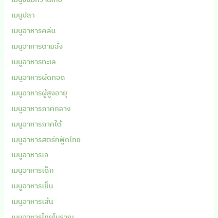
เมนูปลา
เมนูอาหารคลีน
เมนูอาหารตามสั่ง
เมนูอาหารทะเล
เมนูอาหารผัดทอด
เมนูอาหารผู้สูงอายุ
เมนูอาหารภาคกลาง
เมนูอาหารภาคใต้
เมนูอาหารสตรีทฟู้ดไทย
เมนูอาหารเจ
เมนูอาหารเด็ก
เมนูอาหารเย็น
เมนูอาหารเส้น
เมนูอาหารไทยโบราณ