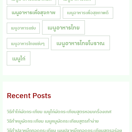
เมนูอาหารเพื่อสุขภาพ
เมนูอาหารเพื่อสุขภาพดี
เมนูอาหารไทย
เมนูอาหารแซ่บ
เมนูอาหารไทยโบราณ
เมนูอาหารไทยแซ่บๆ
เมนูไก่
Recent Posts
วิธีทำไก่ผัดกระเทียม เมนูไก่ผัดกระเทียมสูตรหอมเครื่องเทศ
วิธีทำหมูผัดกระเทียม เมนูหมูผัดกระเทียมสูตรทำง่าย
วิธีทำปลาหมึกทอดกระเทียม เมนูปลาหมึกทอดกระเทียมสูตรอร่อย