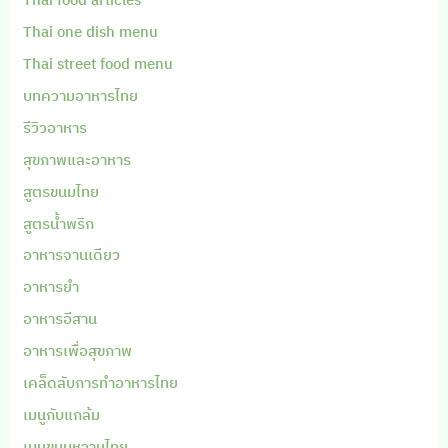
Thai one dish menu
Thai street food menu
บทความอาหารไทย
รีวิวอาหาร
สุขภาพและอาหาร
สูตรขนมไทย
สูตรน้ำพริก
อาหารจานเดียว
อาหารยำ
อาหารอีสาน
อาหารเพื่อสุขภาพ
เคล็ดลับการทำอาหารไทย
เมนูกับแกล้ม
เมนูขนมหวานไทย