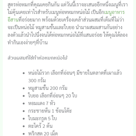
สูตรห่อหมกที่คุณเคยกินกัน แต่วันนี้เราจะเสนออีกหนึ่งเมนูที่เรา
ไม่คุ้นเคยเท่าไรสำหรับเมนูห่อหหมกหน่อไม้ เป็นอีก
เมนูอาหาร
อีสาน
ที่อร่อยมาก พร้อมด้วยเครื่องเคล้าส่วนผสมที่เต็มที่ไม่ว่า
จะเป็นหน่อไม้ หมูสามชั้นและใบยอ นำมาผสมผสานกันอย่าง
ลงตัวแล้วนำไปนึ่งจนได้ห่อหมกหน่อไม้ที่แสนอร่อย ให้คุณได้ลอง
ทำกินเองง่ายๆที่บ้าน
ส่วนผสมที่ใช้ทำห่อหมกหน่อไม้
หน่อไม้รวก เลือกที่อ่อนๆ มีขายในตลาดที่เผาแล้ว
300 กรัม
หมูสามชั้น 200 กรัม
ใบยอ เลือกที่อ่อนๆ 20 ใบ
หอมแดง 7 หัว
กระชายหั่น 1 ช้อนโต๊ะ
ใบมะกรูด 5 ใบ
ตะไคร้ 2 ต้น
พริกสด 20 เม็ด