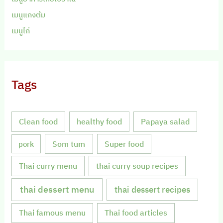
เมนูแกงต้ม
เมนูไก่
Tags
Clean food
healthy food
Papaya salad
Som tum
Super food
pork
Thai curry menu
thai curry soup recipes
thai dessert menu
thai dessert recipes
Thai famous menu
Thai food articles