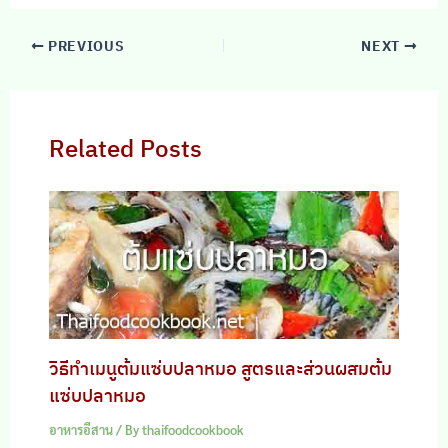
PREVIOUS
NEXT
Related Posts
วิธีทำเมนูต้มแซ่บปลาหมอ สูตรและส่วนผสมต้ม
แซ่บปลาหมอ
อาหารอีสาน
/ By
thaifoodcookbook