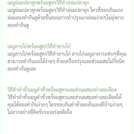
เมนูอ่อมปลาดุกพร้อมสูตรวิธีทำอ่อมปลาดุก
เมนูอ่อมปลาดุกพร้อมสูตรวิธีทำอ่อมปลาดุก ใครที่ชอบกินแกง
อ่อมลองทำกินดูด้วยขั้นตอนการทำปรุงแกงอ่อมง่ายๆไม่ยุ่งยาก
ลองทำกินดู
เมนูลาบไก่พร้อมสูตรวิธีทำลาบไก่
เมนูลาบไก่พร้อมสูตรวิธีทำลาบไก่ ลาบไก่เมนูอาหารแซ่บๆที่คุณ
สามารถทำกินเองได้ง่ายๆ ด้วยเครื่องปรุงและส่วนผสมไม่กี่ชนิด
ลองทำกันดูเลย
วิธีทำตำซั่วเมนูตำซั่วพร้อมสูตรและส่วนผสมอย่างละเอียด
วิธีทำตำซั่วเมนูตำซั่วพร้อมสูตรและส่วนผสมอย่างละเอียดให้
คุณได้ลองทำกินง่ายๆ ใครชอบกินตำซั่วลองกินเองที่บ้านง่ายๆ
ไม่ยากอย่างที่คิดรับรองอร่อยติดใจ