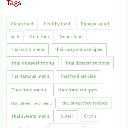
Tags
Clean food
healthy food
Papaya salad
Som tum
Super food
pork
Thai curry menu
thai curry soup recipes
thai dessert menu
thai dessert recipes
Thai famous menu
Thai food articles
Thai food menu
thai food recipes
thai street food recipes
Thai Street Food menu
Thai sweets menu
กะเพรา
ข้าวต้ม