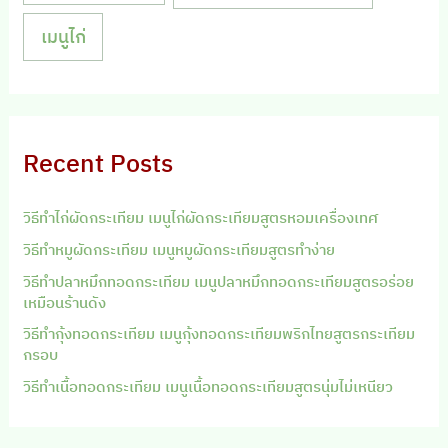
เมนูไก่
Recent Posts
วิธีทำไก่ผัดกระเทียม เมนูไก่ผัดกระเทียมสูตรหอมเครื่องเทศ
วิธีทำหมูผัดกระเทียม เมนูหมูผัดกระเทียมสูตรทำง่าย
วิธีทำปลาหมึกทอดกระเทียม เมนูปลาหมึกทอดกระเทียมสูตรอร่อย
เหมือนร้านดัง
วิธีทำกุ้งทอดกระเทียม เมนูกุ้งทอดกระเทียมพริกไทยสูตรกระเทียม
กรอบ
วิธีทำเนื้อทอดกระเทียม เมนูเนื้อทอดกระเทียมสูตรนุ่มไม่เหนียว