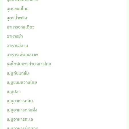
สูตรขนมไทย
สูตรน้ำพริก
อาหารจานเดียว
อาหารยำ
อาหารอีสาน
อาหารเพื่อสุขภาพ
เคล็ดลับการทำอาหารไทย
เมนูกับแกล้ม
เมนูขนมหวานไทย
เมนูปลา
เมนูอาหารคลีน
เมนูอาหารตามสั่ง
เมนูอาหารทะเล
เมนูอาหารผัดทอด