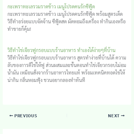
กะเพราทะเลรวมราดข้าว เมนูโปรดคนรักซีฟู้ด
กะเพราทะเลรวมราดข้าว เมนูโปรดคนรักซีฟู้ด พร้อมสูตรเด็ด
วิธีทำอร่อยแบบจัดจ้าน ซีฟู้ดสด ผัดหอมถึงเครื่อง ทำกินเองหรือ
ทำขายก็คุ้ม!
วิธีทำไข่เจียวฟูกรอบแบบร้านอาหาร ทำเองได้ง่ายๆที่บ้าน
วิธีทำไข่เจียวฟูกรอบแบบร้านอาหาร สูตรทำง่ายที่บ้านได้ ความ
ลับของการตีไข่ให้ฟู ส่วนผสมและขั้นตอนทำไข่เจียวกรอบไม่อม
น้ำมัน เหมือนสั่งจากร้านอาหารไทยแท้ พร้อมเทคนิคทอดไข่ให้
น่ากิน กลิ่นหอมฟุ้ง ชวนอยากลองทำทันที
PREVIOUS
NEXT