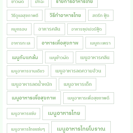
รายการอาหารไทย
ข้าวผัด
มัทฉะ
วิธีทำอาหารไทย
วิธีดูแลสุขภาพดี
สตรีท ฟู้ด
หมูกรอบ
อาหารคลีน
อาหารซุปเปอร์ฟู้ด
อาหารเพื่อสุขภาพ
เมนูกะเพรา
อาหารทะเล
เมนูกับแกล้ม
เมนูอาหารคลีน
เมนูข้าวผัด
เมนูอาหารลดความอ้วน
เมนูอาหารจานเดียว
เมนูอาหารลดน้ำหนัก
เมนูอาหารเด็ก
เมนูอาหารเพื่อสุขภาพ
เมนูอาหารเพื่อสุขภาพดี
เมนูอาหารไทย
เมนูอาหารแซ่บ
เมนูอาหารไทยโบราณ
เมนูอาหารไทยแซ่บๆ