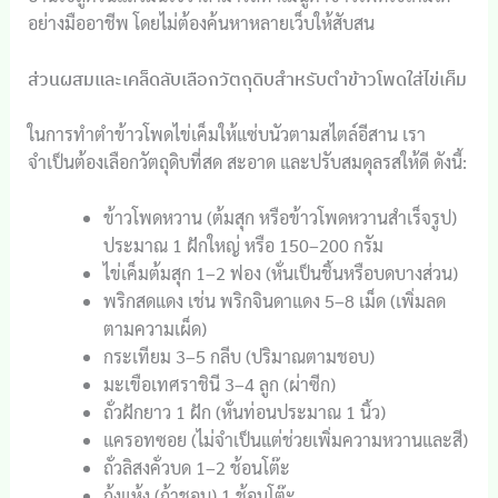
อย่างมืออาชีพ โดยไม่ต้องค้นหาหลายเว็บให้สับสน
ส่วนผสมและเคล็ดลับเลือกวัตถุดิบสำหรับตำข้าวโพดใส่ไข่เค็ม
ในการทำตำข้าวโพดไข่เค็มให้แซ่บนัวตามสไตล์อีสาน เรา
จำเป็นต้องเลือกวัตถุดิบที่สด สะอาด และปรับสมดุลรสให้ดี ดังนี้:
ข้าวโพดหวาน (ต้มสุก หรือข้าวโพดหวานสำเร็จรูป)
ประมาณ 1 ฝักใหญ่ หรือ 150–200 กรัม
ไข่เค็มต้มสุก 1–2 ฟอง (หั่นเป็นชิ้นหรือบดบางส่วน)
พริกสดแดง เช่น พริกจินดาแดง 5–8 เม็ด (เพิ่มลด
ตามความเผ็ด)
กระเทียม 3–5 กลีบ (ปริมาณตามชอบ)
มะเขือเทศราชินี 3–4 ลูก (ผ่าซีก)
ถั่วฝักยาว 1 ฝัก (หั่นท่อนประมาณ 1 นิ้ว)
แครอทซอย (ไม่จำเป็นแต่ช่วยเพิ่มความหวานและสี)
ถั่วลิสงคั่วบด 1–2 ช้อนโต๊ะ
กุ้งแห้ง (ถ้าชอบ) 1 ช้อนโต๊ะ