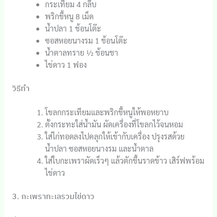
กระเทียม 4 กลีบ
พริกขี้หนู 8 เม็ด
น้ำปลา 1 ช้อนโต๊ะ
ซอสหอยนางรม 1 ช้อนโต๊ะ
น้ำตาลทราย ½ ช้อนชา
ไข่ดาว 1 ฟอง
วิธีทำ
โขลกกระเทียมและพริกขี้หนูให้พอหยาบ
ตั้งกระทะใส่น้ำมัน ผัดเครื่องที่โขลกไว้จนหอม
ใส่ไก่ทอดลงไปคลุกให้เข้ากับเครื่อง ปรุงรสด้วย
น้ำปลา ซอสหอยนางรม และน้ำตาล
ใส่ใบกะเพราผัดเร็วๆ แล้วตักขึ้นราดข้าว เสิร์ฟพร้อม
ไข่ดาว
3. กะเพราทะเลรวมไข่ดาว