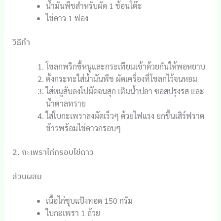
น้ำมันพืชสำหรับผัด 1 ช้อนโต๊ะ
ไข่ดาว 1 ฟอง
วิธีทำ
โขลกพริกขี้หนูและกระเทียมเข้าด้วยกันให้พอหยาบ
ตั้งกระทะใส่น้ำมันพืช ผัดเครื่องที่โขลกไว้จนหอม
ใส่หมูสับลงไปผัดจนสุก เติมน้ำปลา ซอสปรุงรส และ
น้ำตาลทราย
ใส่ใบกะเพราลงผัดเร็วๆ ด้วยไฟแรง ยกขึ้นเสิร์ฟราด
ข้าวพร้อมไข่ดาวกรอบๆ
2. กะเพราไก่กรอบไข่ดาว
ส่วนผสม
เนื้อไก่ชุบแป้งทอด 150 กรัม
ใบกะเพรา 1 ถ้วย