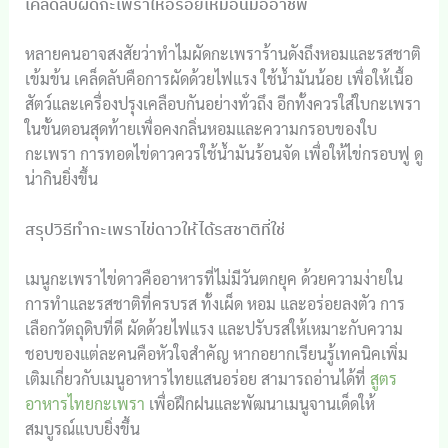
เคล็ดลับผัดกะเพราให้อร่อยเหมือนมืออาชีพ
หลายคนอาจสงสัยว่าทำไมผัดกะเพราร้านดังถึงหอมและรสชาติ
เข้มข้น เคล็ดลับคือการผัดด้วยไฟแรง ใช้น้ำมันน้อย เพื่อให้เนื้อ
สัตว์และเครื่องปรุงเคลือบกันอย่างทั่วถึง อีกทั้งควรใส่ใบกะเพรา
ในขั้นตอนสุดท้ายเพื่อคงกลิ่นหอมและความกรอบของใบ
กะเพรา การทอดไข่ดาวควรใช้น้ำมันร้อนจัด เพื่อให้ไข่กรอบฟู ดู
น่ากินยิ่งขึ้น
สรุปวิธีทำกะเพราไข่ดาวให้ได้รสชาติที่ใช่
เมนูกะเพราไข่ดาวคืออาหารที่ไม่มีวันตกยุค ด้วยความง่ายใน
การทำและรสชาติที่ครบรส ทั้งเผ็ด หอม และอร่อยลงตัว การ
เลือกวัตถุดิบที่ดี ผัดด้วยไฟแรง และปรับรสให้เหมาะกับความ
ชอบของแต่ละคนคือหัวใจสำคัญ หากอยากเรียนรู้เทคนิคเพิ่ม
เติมเกี่ยวกับเมนูอาหารไทยแสนอร่อย สามารถอ่านได้ที่
สูตร
อาหารไทยกะเพรา
เพื่อฝึกฝนและพัฒนาเมนูจานเด็ดให้
สมบูรณ์แบบยิ่งขึ้น