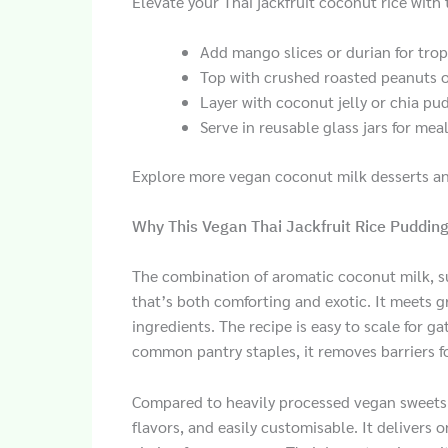
Elevate your Thai jackfruit coconut rice with 
Add mango slices or durian for tropi
Top with crushed roasted peanuts o
Layer with coconut jelly or chia pud
Serve in reusable glass jars for mea
Explore more vegan coconut milk desserts and
Why This Vegan Thai Jackfruit Rice Puddi
The combination of aromatic coconut milk, sub
that’s both comforting and exotic. It meets 
ingredients. The recipe is easy to scale for ga
common pantry staples, it removes barriers fo
Compared to heavily processed vegan sweets, 
flavors, and easily customisable. It delivers o