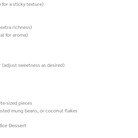
 for a sticky texture)
extra richness)
al for aroma)
(adjust sweetness as desired)
ite-sized pieces
asted mung beans, or coconut flakes
Rice Dessert