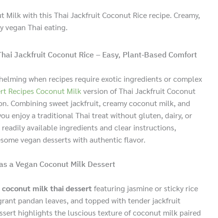
 Milk with this Thai Jackfruit Coconut Rice recipe. Creamy,
sy vegan Thai eating.
hai Jackfruit Coconut Rice – Easy, Plant‑Based Comfort
helming when recipes require exotic ingredients or complex
rt Recipes Coconut Milk
version of Thai Jackfruit Coconut
tion. Combining sweet jackfruit, creamy coconut milk, and
you enjoy a traditional Thai treat without gluten, dairy, or
readily available ingredients and clear instructions,
some vegan desserts with authentic flavor.
 as a Vegan Coconut Milk Dessert
 coconut milk thai dessert
featuring jasmine or sticky rice
grant pandan leaves, and topped with tender jackfruit
essert highlights the luscious texture of coconut milk paired