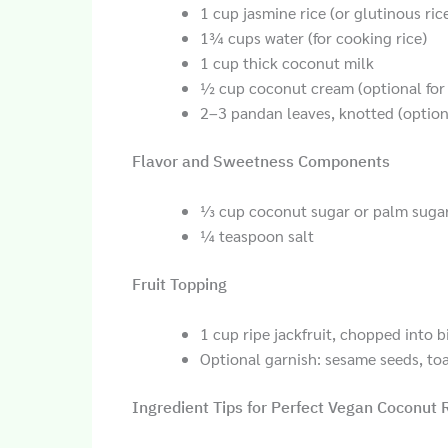
1 cup jasmine rice (or glutinous rice
1¾ cups water (for cooking rice)
1 cup thick coconut milk
½ cup coconut cream (optional for 
2–3 pandan leaves, knotted (option
Flavor and Sweetness Components
⅓ cup coconut sugar or palm sugar 
¼ teaspoon salt
Fruit Topping
1 cup ripe jackfruit, chopped into b
Optional garnish: sesame seeds, to
Ingredient Tips for Perfect Vegan Coconut 