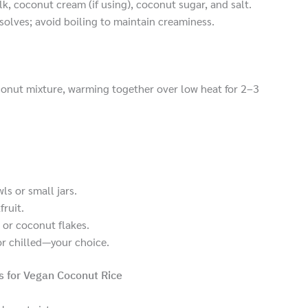
, coconut cream (if using), coconut sugar, and salt.
ssolves; avoid boiling to maintain creaminess.
oconut mixture, warming together over low heat for 2–3
ls or small jars.
ruit.
 or coconut flakes.
r chilled—your choice.
s for Vegan Coconut Rice