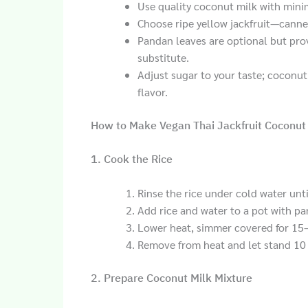
Use quality coconut milk with minim
Choose ripe yellow jackfruit—canned 
Pandan leaves are optional but prov
substitute.
Adjust sugar to your taste; coconu
flavor.
How to Make Vegan Thai Jackfruit Coconut 
1. Cook the Rice
Rinse the rice under cold water unti
Add rice and water to a pot with pan
Lower heat, simmer covered for 15–
Remove from heat and let stand 10
2. Prepare Coconut Milk Mixture