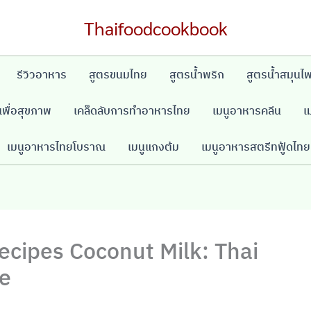
Thaifoodcookbook
รีวิวอาหาร
สูตรขนมไทย
สูตรน้ำพริก
สูตรน้ำสมุนไ
พื่อสุขภาพ
เคล็ดลับการทำอาหารไทย
เมนูอาหารคลีน
เ
เมนูอาหารไทยโบราณ
เมนูแกงต้ม
เมนูอาหารสตรีทฟู้ดไทย
ecipes Coconut Milk: Thai
ce