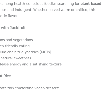
ity among health-conscious foodies searching for
plant-based
ious and indulgent. Whether served warm or chilled, this
otic flavor.
 with Jackfruit
ans and vegetarians
gen-friendly eating
um-chain triglycerides (MCTs)
a natural sweetness
elease energy and a satisfying texture
ut Rice
eate this comforting vegan dessert: