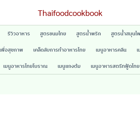
Thaifoodcookbook
รีวิวอาหาร
สูตรขนมไทย
สูตรน้ำพริก
สูตรน้ำสมุนไ
พื่อสุขภาพ
เคล็ดลับการทำอาหารไทย
เมนูอาหารคลีน
เ
เมนูอาหารไทยโบราณ
เมนูแกงต้ม
เมนูอาหารสตรีทฟู้ดไทย