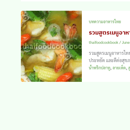
บทความอาหารไทย
รวมสูตรเมนูอาหา
thaifoodcookbook
/
June
รวมสูตรเมนูอาหารไทยจา
ประหยัด และดีต่อสุข
,
,
น้ำพริกปลาทู
ลายเห็ด