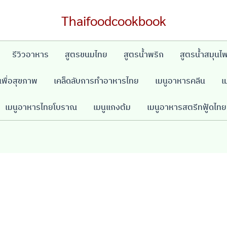
Thaifoodcookbook
รีวิวอาหาร
สูตรขนมไทย
สูตรน้ำพริก
สูตรน้ำสมุนไ
พื่อสุขภาพ
เคล็ดลับการทำอาหารไทย
เมนูอาหารคลีน
เ
เมนูอาหารไทยโบราณ
เมนูแกงต้ม
เมนูอาหารสตรีทฟู้ดไทย