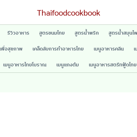
Thaifoodcookbook
รีวิวอาหาร
สูตรขนมไทย
สูตรน้ำพริก
สูตรน้ำสมุนไ
พื่อสุขภาพ
เคล็ดลับการทำอาหารไทย
เมนูอาหารคลีน
เ
เมนูอาหารไทยโบราณ
เมนูแกงต้ม
เมนูอาหารสตรีทฟู้ดไทย