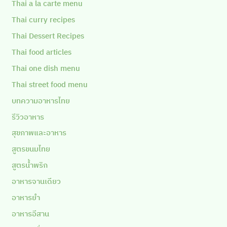
Thai a la carte menu
Thai curry recipes
Thai Dessert Recipes
Thai food articles
Thai one dish menu
Thai street food menu
บทความอาหารไทย
รีวิวอาหาร
สุขภาพและอาหาร
สูตรขนมไทย
สูตรน้ำพริก
อาหารจานเดียว
อาหารยำ
อาหารอีสาน