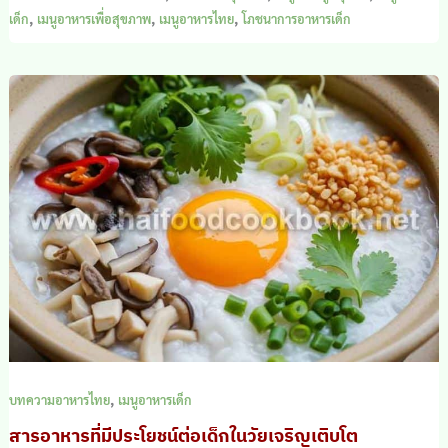
,
,
,
เด็ก
เมนูอาหารเพื่อสุขภาพ
เมนูอาหารไทย
โภชนาการอาหารเด็ก
,
บทความอาหารไทย
เมนูอาหารเด็ก
สารอาหารที่มีประโยชน์ต่อเด็กในวัยเจริญเติบโต