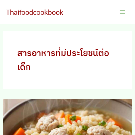
Skip
Thaifoodcookbook
to
Main
content
Men
สารอาหารที่มีประโยชน์ต่อ
เด็ก