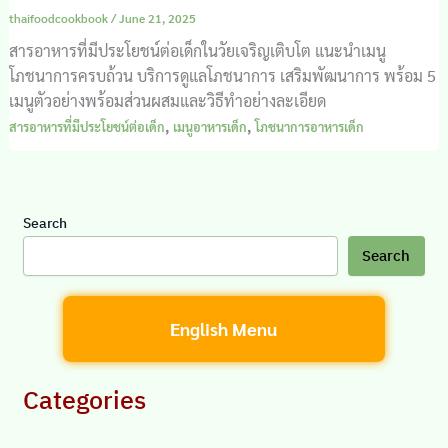
thaifoodcookbook
/
June 21, 2025
สารอาหารที่มีประโยชน์ต่อเด็กในวัยเจริญเติบโต แนะนำเมนู
โภชนาการครบถ้วน บริการดูแลโภชนาการ เสริมพัฒนาการ พร้อม 5
เมนูตัวอย่างพร้อมส่วนผสมและวิธีทำอย่างละเอียด
,
,
สารอาหารที่มีประโยชน์ต่อเด็ก
เมนูอาหารเด็ก
โภชนาการอาหารเด็ก
Search
Search
English Menu
Categories