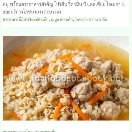
หมู่ พร้อมสารอาหารสำคัญ โปรตีน วิตามิน บี แคลเซียม โอเมกา‑3
และบริการโภชนาการครบวงจร
,
,
สารอาหารที่มีประโยชน์ต่อเด็ก
เมนูอาหารเด็ก
โภชนาการอาหารเด็ก
,
บทความอาหารไทย
เมนูอาหารเด็ก