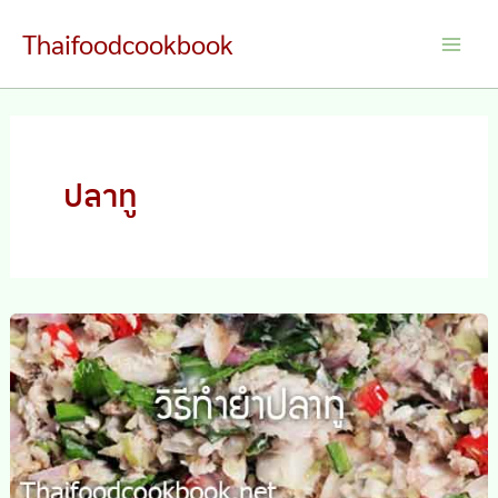
Skip
Thaifoodcookbook
to
Main
content
Men
ปลาทู