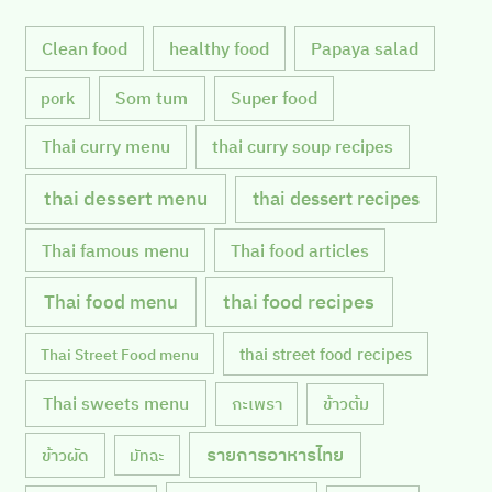
Clean food
healthy food
Papaya salad
Som tum
Super food
pork
Thai curry menu
thai curry soup recipes
thai dessert menu
thai dessert recipes
Thai famous menu
Thai food articles
Thai food menu
thai food recipes
thai street food recipes
Thai Street Food menu
Thai sweets menu
กะเพรา
ข้าวต้ม
รายการอาหารไทย
ข้าวผัด
มัทฉะ