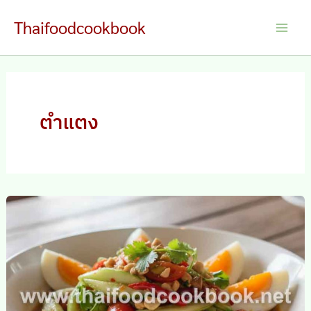
Skip
Thaifoodcookbook
to
Main
content
Men
ตำแตง