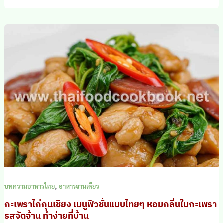
,
บทความอาหารไทย
อาหารจานเดียว
กะเพราไก่กุนเชียง เมนูฟิวชั่นแบบไทยๆ หอมกลิ่นใบกะเพรา
รสจัดจ้าน ทำง่ายที่บ้าน