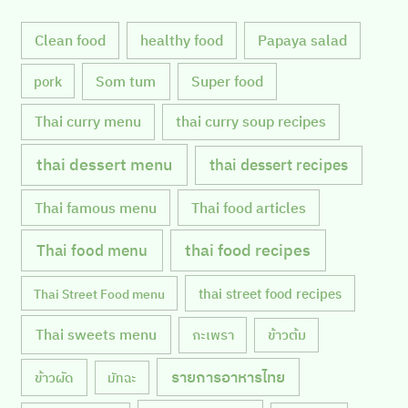
Clean food
healthy food
Papaya salad
Som tum
Super food
pork
Thai curry menu
thai curry soup recipes
thai dessert menu
thai dessert recipes
Thai famous menu
Thai food articles
Thai food menu
thai food recipes
thai street food recipes
Thai Street Food menu
Thai sweets menu
กะเพรา
ข้าวต้ม
รายการอาหารไทย
ข้าวผัด
มัทฉะ