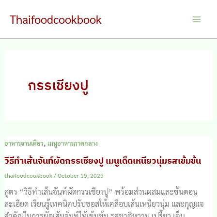
Skip
Thaifoodcookbook
to
Main
content
Men
กรรเชียงปู
,
อาหารจานเดียว
เมนูอาหารภาคกลาง
วิธีทำเส้นจันท์ผัดกรรเชียงปู เมนูเด็ดเหนียวนุ่มรสเข้มข้น
thaifoodcookbook
/
October 15, 2025
สูตร “วิธีทำเส้นจันท์ผัดกรรเชียงปู” พร้อมส่วนผสมและขั้นตอน
ละเอียด เรียนรู้เทคนิคปรับซอสให้เคลือบเส้นเหนียวนุ่ม และกุญแจ
สำคัญในการผัดเส้นจันท์ให้เข้มข้น รสชาติหวาน เปรี้ยว เค็ม